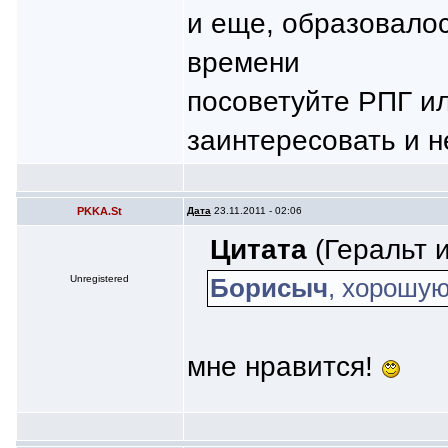
и еще, образовалос
времени
посоветуйте РПГ и
заинтересовать и н
PKKA.St
Дата
23.11.2011 - 02:06
Цитата
(Геральт и
Unregistered
Борисыч
, хорошую
мне нравится!