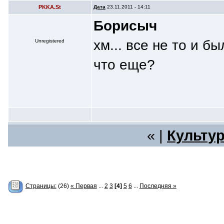
PKKA.St
Дата
23.11.2011 - 14:11
Борисыч
хм... все не то и бы
Unregistered
что еще?
« |
Культур
Страницы:
(26)
« Первая
...
2
3
[4]
5
6
...
Последняя »