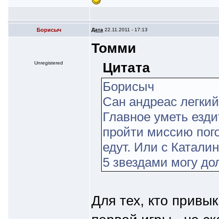
Борисыч
Дата
22.11.2011 - 17:13
Томми
Цитата
Unregistered
Борисыч
Сан андреас легкий
Главное уметь езди
пройти миссию пого
едут. Или с Каталин
5 звездами могу долг
Для тех, кто привы