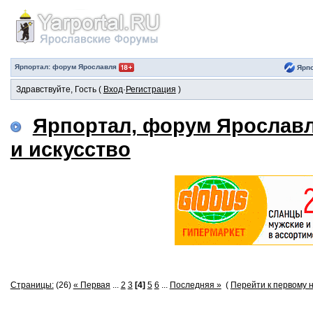
Ярпортал: форум Ярославля
Ярпо
Здравствуйте, Гость (
Вход
·
Регистрация
)
Ярпортал, форум Ярослав
и искусство
Страницы:
(26)
« Первая
...
2
3
[4]
5
6
...
Последняя »
(
Перейти к первому