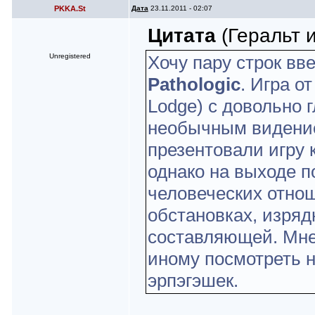
PKKA.St
Дата
23.11.2011 - 02:07
Цитата
(Геральт и
Unregistered
Хочу пару строк вв
Pathologic
. Игра о
Lodge) с довольно
необычным видение
презентовали игру 
однако на выходе 
человеческих отно
обстановках, изря
составляющей. Мне
иному посмотреть н
эрпэгэшек.