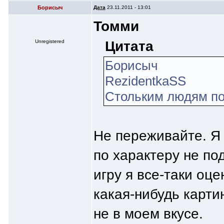
Борисыч
Дата
23.11.2011 - 13:01
Томми
Цитата
Unregistered
Борисыч
RezidentkaSS
Стольким людям пон
Не переживайте. Я 
по характеру не по
игру я все-таки оц
какая-нибудь карти
не в моем вкусе.