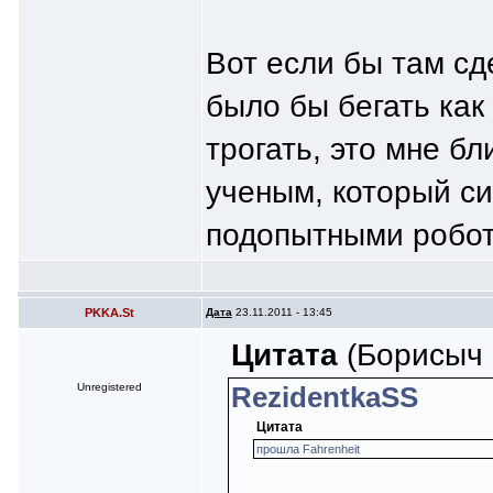
Вот если бы там сд
было бы бегать как
трогать, это мне бл
ученым, который си
подопытными робо
PKKA.St
Дата
23.11.2011 - 13:45
Цитата
(Борисыч @
Unregistered
RezidentkaSS
Цитата
прошла Fahrenheit