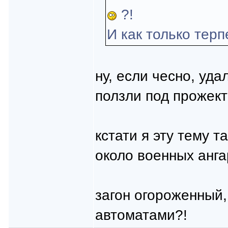
?!
И как только тер
ну, если чесно, уда
ползли под прожек
кстати я эту тему т
около военных анга
загон огороженный,
автоматами?!