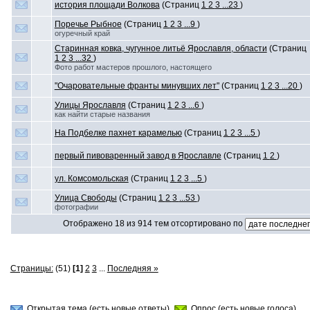
история площади Волкова
(Страниц
1
2
3
...23
)
Поречье Рыбное
(Страниц
1
2
3
...9
)
огуречный край
Старинная ковка, чугунное литьё Ярославля, области
(Страниц
1
2
3
...32
)
Фото работ мастеров прошлого, настоящего
"Очаровательные франты минувших лет"
(Страниц
1
2
3
...20
)
Улицы Ярославля
(Страниц
1
2
3
...6
)
как найти старые названия
На Подбелке пахнет карамелью
(Страниц
1
2
3
...5
)
первый пивоваренный завод в Ярославле
(Страниц
1
2
)
ул. Комсомольская
(Страниц
1
2
3
...5
)
Улица Свободы
(Страниц
1
2
3
...53
)
фотографии
Отображено 18 из 914 тем отсортировано по
Страницы:
(51)
[1]
2
3
...
Последняя »
Открытая тема (есть новые ответы)
Опрос (есть новые голоса)