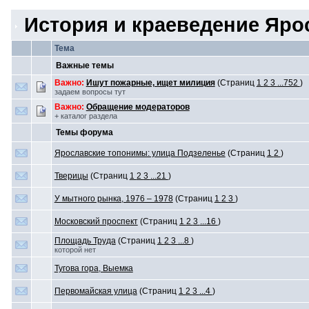
История и краеведение Яро
Тема
Важные темы
Важно:
Ишут пожарные, ищет милиция
(Страниц
1
2
3
...752
)
задаем вопросы тут
Важно:
Обращение модераторов
+ каталог раздела
Темы форума
Ярославские топонимы: улица Подзеленье
(Страниц
1
2
)
Тверицы
(Страниц
1
2
3
...21
)
У мытного рынка, 1976 – 1978
(Страниц
1
2
3
)
Московский проспект
(Страниц
1
2
3
...16
)
Площадь Труда
(Страниц
1
2
3
...8
)
которой нет
Тугова гора, Выемка
Первомайская улица
(Страниц
1
2
3
...4
)