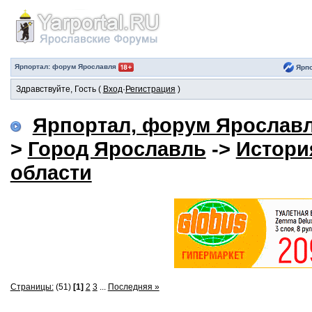
Ярпортал: форум Ярославля
Ярпо
Здравствуйте, Гость (
Вход
·
Регистрация
)
Ярпортал, форум Ярослав
>
Город Ярославль
->
Истори
области
Страницы:
(51)
[1]
2
3
...
Последняя »