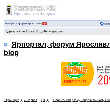
Ярпортал: форум Ярославля
Ярпо
Здравствуйте, Гость (
Вход
·
Регистрация
)
Ярпортал, форум Ярослав
blog
Страницы:
(4)
« Первая
...
2
3
[4]
(
Перейти к первому непрочитанному с