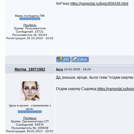
Am*way
https://yarportal.ru/topic956436.html
Мама господина ПЖ
Профиль
Группа: Пользователи
Сообщений: 15721
Пользователь №: 60115
Регистрация: 26.10.2010 - 16:01
Marina_18071982
Дата
18.01.2026 - 16:24
Дд, раньше, вроде, была тема "отдам закупку
Отдам закупку Садовод
https://yarportal.ru/to
Цель в жизни - стремление к
цели.
Профиль
Группа: Организаторы СП
Сообщений: 55976
Пользователь №: 205639
Регистрация: 30.01.2017 - 20:57