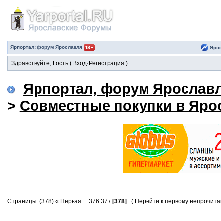
Ярпортал: форум Ярославля
Ярпо
Здравствуйте, Гость (
Вход
·
Регистрация
)
Ярпортал, форум Ярослав
>
Совместные покупки в Яро
Страницы:
(378)
« Первая
...
376
377
[378]
(
Перейти к первому непрочит