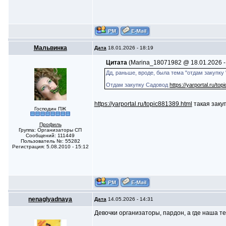
Мальвинка
Дата
18.01.2026 - 18:19
Цитата
(Marina_18071982 @ 18.01.2026 -
Дд, раньше, вроде, была тема "отдам закупку
Отдам закупку Садовод
https://yarportal.ru/to
https://yarportal.ru/topic881389.html
такая закуп
Господин ПЖ
Профиль
Группа: Организаторы СП
Сообщений: 111449
Пользователь №: 55282
Регистрация: 5.08.2010 - 15:12
nenaglyadnaya
Дата
14.05.2026 - 14:31
Девочки организаторы, пардон, а где наша т