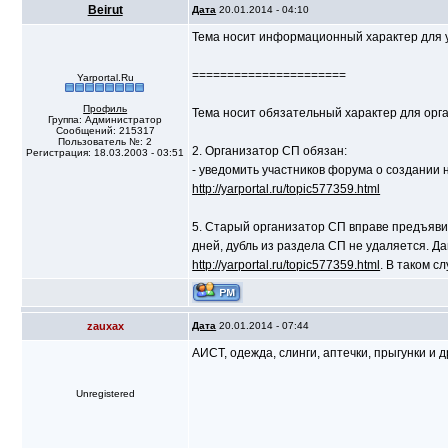
Beirut
Дата
20.01.2014 - 04:10
Тема носит информационный характер для у
======================
Yarportal.Ru
Профиль
Тема носит обязательный характер для орг
Группа: Администратор
Сообщений: 215317
Пользователь №: 2
2. Организатор СП обязан:
Регистрация: 18.03.2003 - 03:51
- уведомить участников форума о создании 
http://yarportal.ru/topic577359.html
5. Старый организатор СП вправе предъяви
дней, дубль из раздела СП не удаляется. Д
http://yarportal.ru/topic577359.html
. В таком с
zauxax
Дата
20.01.2014 - 07:44
АИСТ, одежда, слинги, аптечки, прыгунки и д
Unregistered