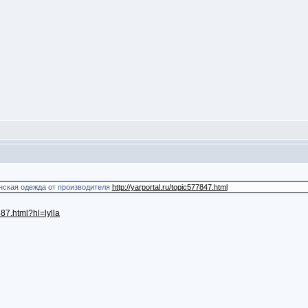
енская одежда от производителя
http://yarportal.ru/topic577847.html
687.html?hl=lylla