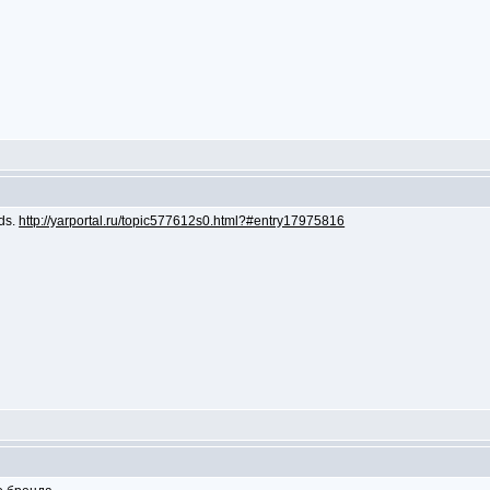
ds.
http://yarportal.ru/topic577612s0.html?#entry17975816