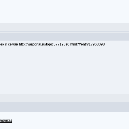
ерен и семян
http://yarportal.ru/topic577198s0.html?#entry17968098
17969834