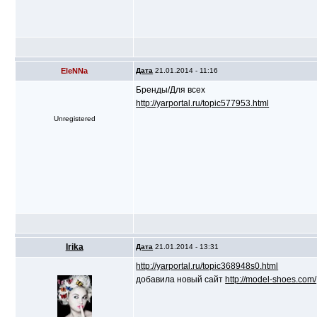
ЕlеNNa
Дата
21.01.2014 - 11:16
Бренды/Для всех
http://yarportal.ru/topic577953.html
Unregistered
Irika
Дата
21.01.2014 - 13:31
http://yarportal.ru/topic368948s0.html
добавила новый сайт
http://model-shoes.com/