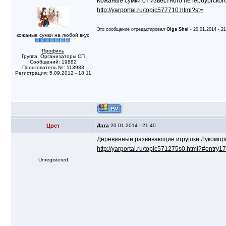
Кожаные сумки от известного петербургског
http://yarportal.ru/topic577710.html?st=
Это сообщение отредактировал
Olga Shel
- 20.01.2014 - 2
кожаные сумки на любой вкус
Профиль
Группа: Организаторы СП
Сообщений: 19882
Пользователь №: 113933
Регистрация: 5.09.2012 - 18:11
Цвет
Дата
20.01.2014 - 21:40
Деревянные развивающие игрушки Лукомор
http://yarportal.ru/topic571275s0.html?#entry
Unregistered