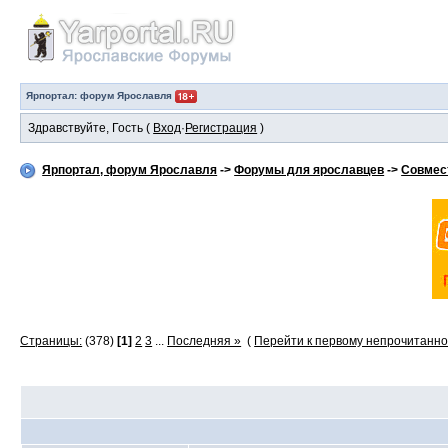
Ярпортал: форум Ярославля
Здравствуйте, Гость (
Вход
·
Регистрация
)
Ярпортал, форум Ярославля
->
Форумы для ярославцев
->
Совмес
Страницы:
(378)
[1]
2
3
...
Последняя »
(
Перейти к первому непрочитанн