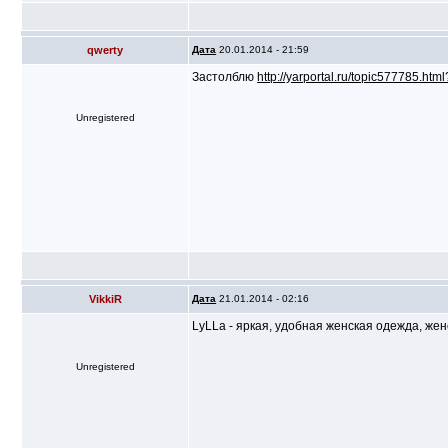
qwerty
Дата
20.01.2014 - 21:59
Застолблю
http://yarportal.ru/topic577785.ht
Unregistered
VikkiR
Дата
21.01.2014 - 02:16
LyLLa - яркая, удобная женская одежда, же
Unregistered