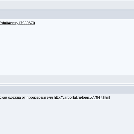
ml?st=0#entry17980670
нская одежда от производителя
http://yarportal.ru/topic577847.html