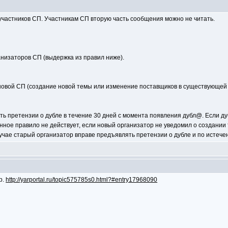
частников СП. Участникам СП вторую часть сообщения можно не читать.
анизаторов СП (выдержка из правил ниже).
новой СП (создание новой темы или изменение поставщиков в существующей 
ть претензии о дубле в течение 30 дней с момента появления дубл@. Если д
анное правило не действует, если новый организатор не уведомил о создании
лучае старый организатор вправе предъявлять претензии о дубле и по истече
р.
http://yarportal.ru/topic575785s0.html?#entry17968090