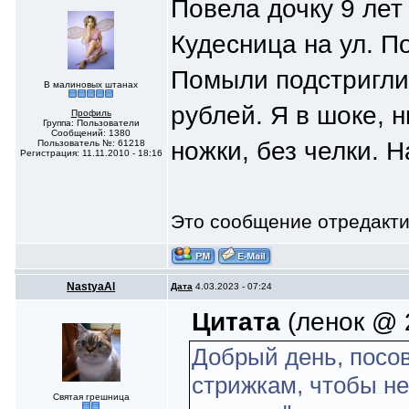
Повела дочку 9 лет
Кудесница на ул. П
Помыли подстригли.
В малиновых штанах
рублей. Я в шоке, н
Профиль
Группа: Пользователи
Сообщений: 1380
ножки, без челки. Н
Пользователь №: 61218
Регистрация: 11.11.2010 - 18:16
Это сообщение отредакт
NastyaAl
Дата
4.03.2023 - 07:24
Цитата
(ленок @ 2
Добрый день, посо
стрижкам, чтобы не
Святая грешница