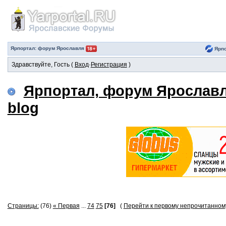
Ярпортал: форум Ярославля
Ярпо
Здравствуйте, Гость (
Вход
·
Регистрация
)
Ярпортал, форум Ярослав
blog
Страницы:
(76)
« Первая
...
74
75
[76]
(
Перейти к первому непрочитанно