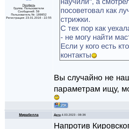
научили", а смотрел
Профиль
посоветовал как л
Группа: Пользователи
Сообщений: 59
Пользователь №: 189852
стрижки.
Регистрация: 23.01.2016 - 22:55
С тех пор как уехал
- не могу найти мас
Если у кого есть кт
контакты
Вы случайно не на
параметрам ищу, мо
Мирабелла
Дата
4.03.2023 - 08:36
Напротив Кировског