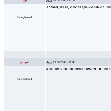
izzi
Дата
10.08.2006 - 15:32
АленаО
, эта та, которая давным-давно в Та
Unregistered
yuppie
Дата
10.08.2006 - 15:38
а как вам Анна ( не помню фамилию) из "Анг
Unregistered