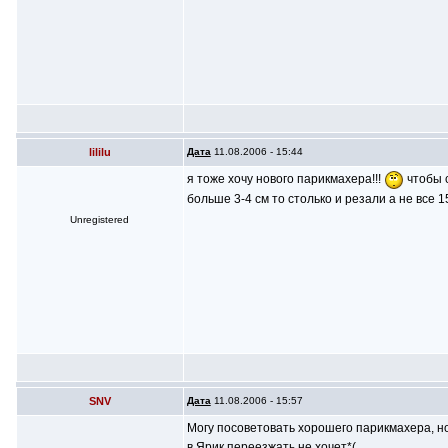
lililu
Дата
11.08.2006 - 15:44
я тоже хочу нового парикмахера!!!
чтобы с
больше 3-4 см то столько и резали а не все 15
Unregistered
SNV
Дата
11.08.2006 - 15:57
Могу посоветовать хорошего парикмахера, но
в Ярик переезжать не хочет*(