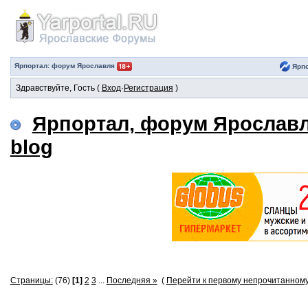
Ярпортал: форум Ярославля
Ярпо
Здравствуйте, Гость (
Вход
·
Регистрация
)
Ярпортал, форум Ярослав
blog
Страницы:
(76)
[1]
2
3
...
Последняя »
(
Перейти к первому непрочитанном