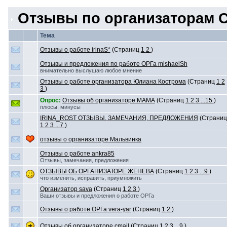
Отзывы по организаторам 
Тема
Отзывы о работе irinaS*
(Страниц
1
2
)
Отзывы и предложения по работе ОРГа mishaelSh
внимательно выслушаю любое мнение
Отзывы о работе организатора Юлиана Кострома
(Страниц
1
2
3
)
Опрос:
Отзывы об организаторе МАМА
(Страниц
1
2
3
...15
)
плюсы, минусы
IRINA_ROST ОТЗЫВЫ, ЗАМЕЧАНИЯ, ПРЕДЛОЖЕНИЯ
(Страниц
1
2
3
...7
)
отзывы о организаторе Мальвинка
Отзывы о работе ankra85
Отзывы, замечания, предложения
ОТЗЫВЫ ОБ ОРГАНИЗАТОРЕ ЖЕНЕВА
(Страниц
1
2
3
...9
)
что изменить, исправить, приумножить
Организатор sava
(Страниц
1
2
3
)
Ваши отзывы и предложения о работе ОРГа
Отзывы о работе ОРГа vera-yar
(Страниц
1
2
)
Отзывы об организаторе cmail
(Страниц
1
2
3
...9
)