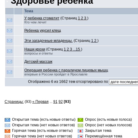
Здоровье ребенка
Тема
У ребенка стоматит
(Страниц
1
2
3
)
Кто чем лечит
Ребенка укусил клещ
Эти загадочные младенцы.
(Страниц
1
2
)
Наши крохи
(Страниц
1
2
3
...15
)
вопросы и ответы
Детский массаж
Операция ребенка с параличом лицевых мышц
впервые в России пройдет в Ярославле
Отображено 6 из 1662 тем отсортировано по
Страницы:
(93)
« Первая
...
91
92
[93]
Открытая тема (есть новые ответы)
Опрос (есть новые голоса)
Открытая тема (нет новых ответов)
Опрос (нет новых голосов)
Горячая тема (есть новые ответы)
Закрытая тема
Горячая тема (нет новых ответов)
Перемещённая тема