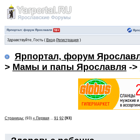
Ярпортал: форум Ярославля
Ярпо
Здравствуйте, Гость (
Вход
·
Регистрация
)
Ярпортал, форум Ярослав
>
Мамы и папы Ярославля
->
Страницы:
(93)
« Первая
...
91
92
[93]