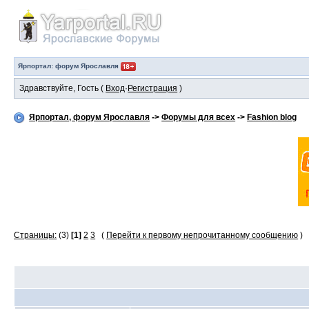
Ярпортал: форум Ярославля
Здравствуйте, Гость (
Вход
·
Регистрация
)
Ярпортал, форум Ярославля
->
Форумы для всех
->
Fashion blog
Страницы:
(3)
[1]
2
3
(
Перейти к первому непрочитанному сообщению
)