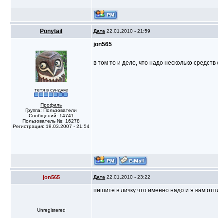
Ponytail
Дата
22.01.2010 - 21:59
jon565
в том то и дело, что надо несколько средст
тетя в сундуке
Профиль
Группа: Пользователи
Сообщений: 14741
Пользователь №: 16278
Регистрация: 19.03.2007 - 21:54
jon565
Дата
22.01.2010 - 23:22
пишите в личку что именно надо и я вам от
Unregistered