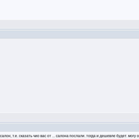
алон, т.е. сказать чио вас от ... салона послали. тогда и дешевле будет. мог