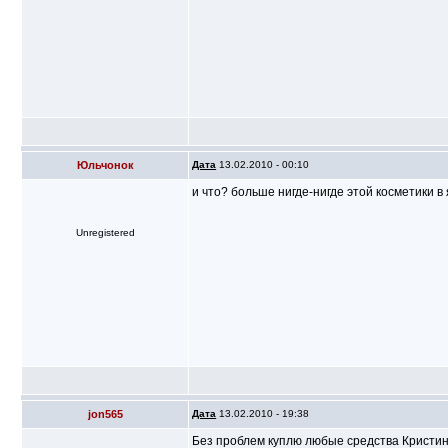
Юльчонок
Дата
13.02.2010 - 00:10
и что? больше нигде-нигде этой косметики в 
Unregistered
jon565
Дата
13.02.2010 - 19:38
Без проблем куплю любые средства Кристина