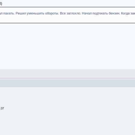
3)
л пахать. Решил уменьшить обороты. Все заглохло. Начал подтекать бензин. Когда за
5:37