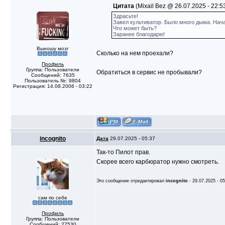
Цитата
(Mixail Bez @ 26.07.2025 - 22:5
Здрасьте!
Завел культиватор. Было много дыма. Нача
Что может быть?
Заранее благодарю!
Выношу мозг
Сколько на нем проехали?
Профиль
Группа: Пользователи
Обратиться в сервис не пробывали?
Сообщений: 7635
Пользователь №: 9804
Регистрация: 14.08.2006 - 03:22
incognito
Дата
29.07.2025 - 05:37
Так-то Пилот прав.
Скорее всего карбюратор нужно смотреть.
Это сообщение отредактировал
incognito
- 29.07.2025 - 0
сам по себе
Профиль
Группа: Пользователи
Сообщений: 27530