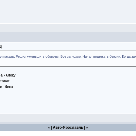
3)
л пахать. Решил уменьшить обороты. Все заглохло. Начал подтекать бензин. Когда за
а к блоку
ставят
ает бенз
« |
Авто-Ярославль
| »