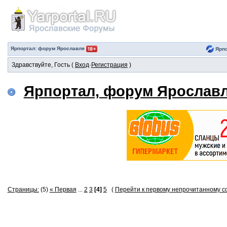
Ярпортал: форум Ярославля
Ярпо
Здравствуйте, Гость (
Вход
·
Регистрация
)
Ярпортал, форум Ярослав
Страницы:
(5)
« Первая
...
2
3
[4]
5
(
Перейти к первому непрочитанному 