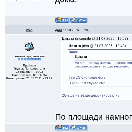
dvo
Дата
16.08.2025 - 22:02
Цитата
(incognito @ 21.07.2025 - 19:57)
Цитата
(dvo @ 21.07.2025 - 19:49)
BoosT
Унылый вредный тип
Цитата
Но вот што подумалось, - а ежели ин
Профиль
открыть-закрыть там, дистанционно.
Группа: Пользователи
Сообщений: 79393
Пользователь №: 74894
Там 2G,оно чаще есть.
Регистрация: 21.05.2011 - 13:19
В крайнем случае смс
2G еще не везде демонтировали?
По площади намног