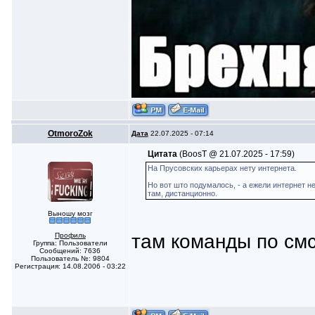
OtmoroZok
Дата
22.07.2025 - 07:14
Цитата
(BoosT @ 21.07.2025 - 17:59)
На Прусовских карьерах нету интернета.
Но вот што подумалось, - а ежели интернет н
там, дистанционно.
Выношу мозг
там команды по смс
Профиль
Группа: Пользователи
Сообщений: 7636
Пользователь №: 9804
Регистрация: 14.08.2006 - 03:22