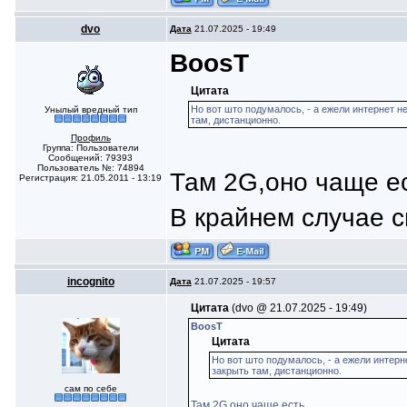
dvo
Дата
21.07.2025 - 19:49
BoosT
Цитата
Но вот што подумалось, - а ежели интернет н
Унылый вредный тип
там, дистанционно.
Профиль
Группа: Пользователи
Сообщений: 79393
Пользователь №: 74894
Там 2G,оно чаще ес
Регистрация: 21.05.2011 - 13:19
В крайнем случае 
incognito
Дата
21.07.2025 - 19:57
Цитата
(dvo @ 21.07.2025 - 19:49)
BoosT
Цитата
Но вот што подумалось, - а ежели интерн
закрыть там, дистанционно.
сам по себе
Там 2G,оно чаще есть.