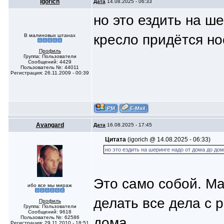
igorich
Дата
14.08.2025 - 06:33
но это ездить на ш
кресло придётся но
В малиновых штанах
Профиль
Группа: Пользователи
Сообщений: 4429
Пользователь №: 44011
Регистрация: 26.11.2009 - 00:39
Avangard
Дата
16.08.2025 - 17:45
Цитата
(igorich @ 14.08.2025 - 06:33)
но это ездить на шеринге надо от дома до до
Это само собой. Ма
ибо все мы мираж
делать все дела с
Профиль
Группа: Пользователи
Сообщений: 9618
Пользователь №: 62586
дома.
Регистрация: 29.11.2010 - 18:51