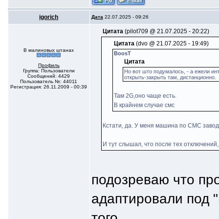
igorich
Дата
22.07.2025 - 09:26
Цитата
(pilot709 @ 21.07.2025 - 20:22)
Цитата
(dvo @ 21.07.2025 - 19:49)
В малиновых штанах
BoosT
Цитата
Профиль
Группа: Пользователи
Но вот што подумалось, - а ежели ин
Сообщений: 4429
открыть-закрыть там, дистанционно.
Пользователь №: 44011
Регистрация: 26.11.2009 - 00:39
Там 2G,оно чаще есть.
В крайнем случае смс
Кстати, да. У меня машина по СМС заво
И тут слышал, что после тех отключений, 
подозреваю что про
адаптировали под "
того