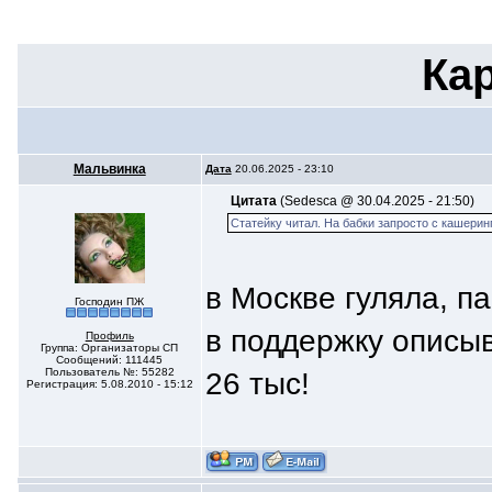
Ка
Мальвинка
Дата
20.06.2025 - 23:10
Цитата
(Sedesca @ 30.04.2025 - 21:50)
Статейку читал. На бабки запросто с кашерин
в Москве гуляла, п
Господин ПЖ
в поддержку описыв
Профиль
Группа: Организаторы СП
Сообщений: 111445
Пользователь №: 55282
26 тыс!
Регистрация: 5.08.2010 - 15:12