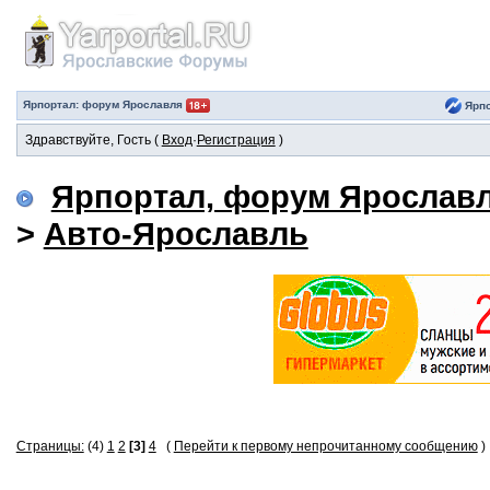
Ярпортал: форум Ярославля
Ярпо
Здравствуйте, Гость (
Вход
·
Регистрация
)
Ярпортал, форум Ярослав
>
Авто-Ярославль
Страницы:
(4)
1
2
[3]
4
(
Перейти к первому непрочитанному сообщению
)