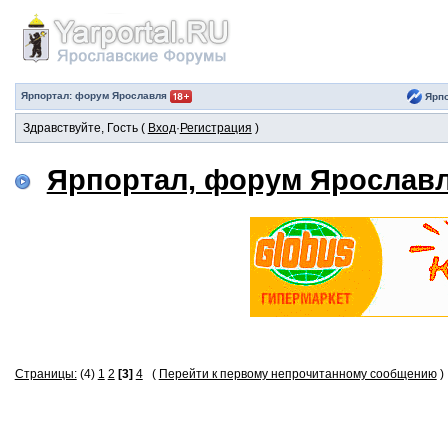
Ярпортал: форум Ярославля
Ярпо
Здравствуйте, Гость (
Вход
·
Регистрация
)
Ярпортал, форум Ярослав
Страницы:
(4)
1
2
[3]
4
(
Перейти к первому непрочитанному сообщению
)