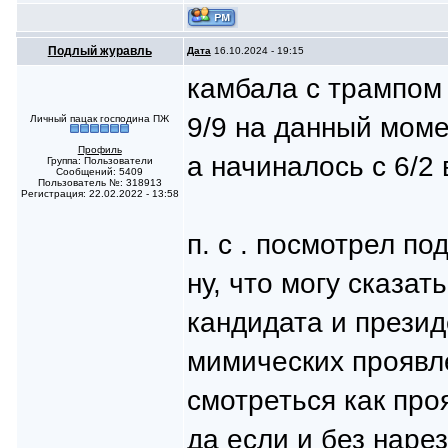
Подлый журавль
Дата
16.10.2024 - 19:15
камбала с трампом 
9/9 на данный момен
Личный пацак господина ПЖ
Профиль
а начиналось с 6/2 
Группа: Пользователи
Сообщений: 5409
Пользователь №: 318913
Регистрация: 22.02.2022 - 13:58
п. с . посмотрел по
ну, что могу сказат
кандидата и прези
мимических проявле
смотреться как про
да если и без нарез