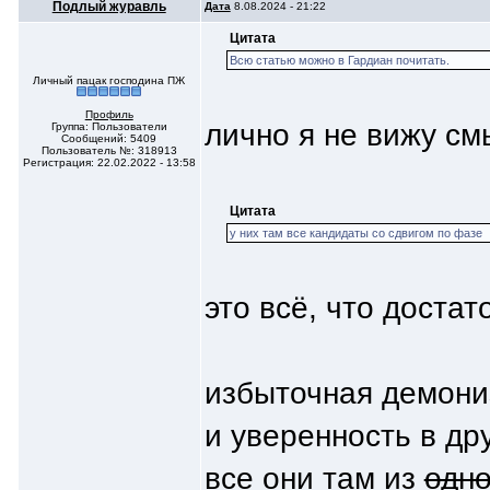
Подлый журавль
Дата
8.08.2024 - 21:22
Цитата
Всю статью можно в Гардиан почитать.
Личный пацак господина ПЖ
Профиль
лично я не вижу смы
Группа: Пользователи
Сообщений: 5409
Пользователь №: 318913
Регистрация: 22.02.2022 - 13:58
Цитата
у них там все кандидаты со сдвигом по фазе
это всё, что достат
избыточная демониз
и уверенность в др
все они там из
одн