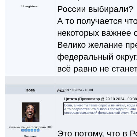
России выбирали?
Unregistered
А то получается ч
некоторых важнее с
Велико желание пр
федеральный округ
всё равно не станет
вoва
Дата
29.10.2024 - 10:08
Цитата
(Провакатор @ 29.10.2024 - 09:38
Вова, а чего ты такие опросы не мутил, когд
А то получается что выборы президента США 
североамериканский федеральный округ. Толь
Личный пацак господина ПЖ
Это потому, что в 
Профиль