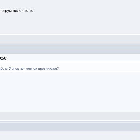
погрустнело что то.
:56)
ыбрал Ярпортал, чем он провинился?