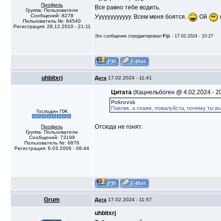
Профиль
Все равно тебе водить.
Группа: Пользователи
Сообщений: 8278
Уууууууууууу. Всем меня боятся.
Ой
Пользователь №: 64540
Регистрация: 28.12.2010 - 21:11
Это сообщение отредактировал
Fiji
- 17.02.2024 - 10:27
uhbitxrj
Дата
17.02.2024 - 11:41
Цитата
(Кацнельбоген @ 4.02.2024 - 20
Pokrovsk
Павлик, а скажи, пожалуйста, почему ты в
Господин ПЖ
Отсюда не гонят.
Профиль
Группа: Пользователи
Сообщений: 73199
Пользователь №: 6876
Регистрация: 6.03.2006 - 08:44
Grum
Дата
17.02.2024 - 11:57
uhbitxrj