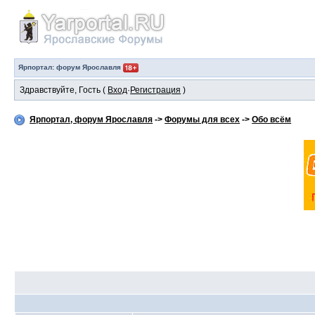
Ярпортал: форум Ярославля
Здравствуйте, Гость (
Вход
·
Регистрация
)
Ярпортал, форум Ярославля
->
Форумы для всех
->
Обо всём