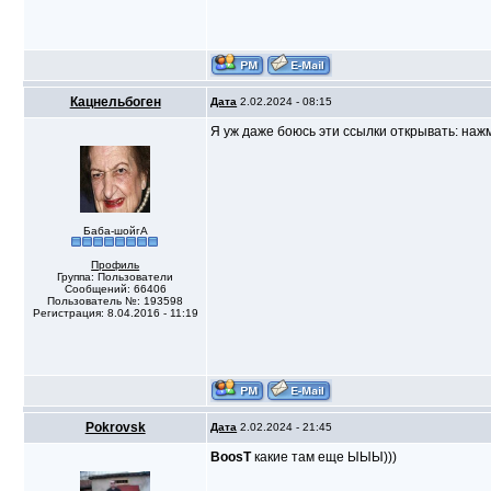
Кацнельбоген
Дата
2.02.2024 - 08:15
Я уж даже боюсь эти ссылки открывать: нажмеш
Баба-шойгА
Профиль
Группа: Пользователи
Сообщений: 66406
Пользователь №: 193598
Регистрация: 8.04.2016 - 11:19
Pokrovsk
Дата
2.02.2024 - 21:45
BoosT
какие там еще ЫЫЫ)))