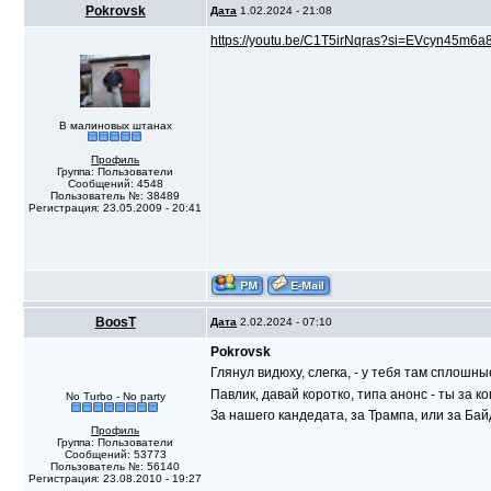
Pokrovsk
Дата
1.02.2024 - 21:08
https://youtu.be/C1T5irNqras?si=EVcyn45m6
В малиновых штанах
Профиль
Группа: Пользователи
Сообщений: 4548
Пользователь №: 38489
Регистрация: 23.05.2009 - 20:41
BoosT
Дата
2.02.2024 - 07:10
Pokrovsk
Глянул видюху, слегка, - у тебя там сплошн
Павлик, давай коротко, типа анонс - ты за к
No Turbo - No party
За нашего кандедата, за Трампа, или за Бай
Профиль
Группа: Пользователи
Сообщений: 53773
Пользователь №: 56140
Регистрация: 23.08.2010 - 19:27