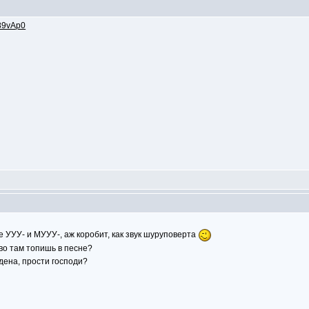
a89vAp0
ые УУУ- и МУУУ-, аж коробит, как звук шуруповерта
ово там топишь в песне?
дена, прости господи?