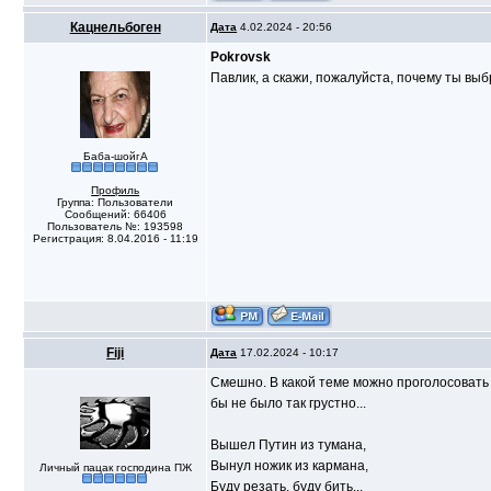
Кацнельбоген
Дата
4.02.2024 - 20:56
Pokrovsk
Павлик, а скажи, пожалуйста, почему ты вы
Баба-шойгА
Профиль
Группа: Пользователи
Сообщений: 66406
Пользователь №: 193598
Регистрация: 8.04.2016 - 11:19
Fiji
Дата
17.02.2024 - 10:17
Смешно. В какой теме можно проголосовать з
бы не было так грустно...
Вышел Путин из тумана,
Вынул ножик из кармана,
Личный пацак господина ПЖ
Буду резать, буду бить...