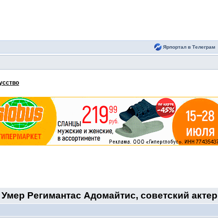
Ярпортал в Телеграм
кусство
Умер Регимантас Адомайтис, советский актер