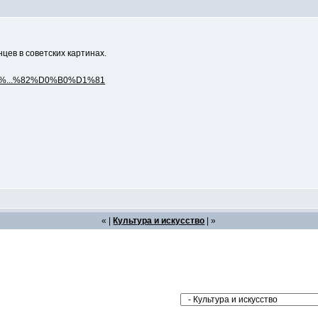
нцев в советских картинах.
0%B4%...%82%D0%B0%D1%81
« |
Культура и искусство
| »