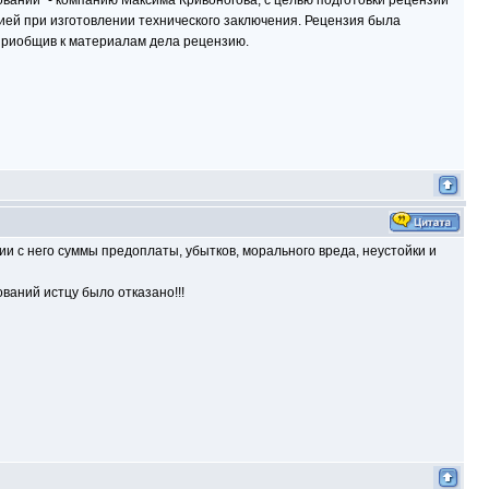
ований" - компанию Максима Кривоногова, с целью подготовки рецензии
ией при изготовлении технического заключения. Рецензия была
 приобщив к материалам дела рецензию.
и с него суммы предоплаты, убытков, морального вреда, неустойки и
ваний истцу было отказано!!!