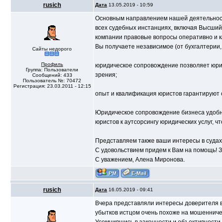
rusich
Дата
13.05.2019 - 10:59
Основным направлением нашей деятельност
всех судебных инстанциях, включая Высший
компании правовые вопросы оперативно и к
Вы получаете независимое (от бухгалтерии, 
Сайты недорого
Профиль
юридическое сопровождение позволяет юрис
Группа: Пользователи
зрения;
Сообщений: 433
Пользователь №: 70472
Регистрация: 23.03.2011 - 12:15
опыт и квалификация юристов гарантируют
Юридическое сопровождение бизнеса удобне
юристов к аутсорсингу юридических услуг, ч
Представляем также ваши интересы в судах 
С удовольствием придем к Вам на помощь! З
С уважением, Алена Миронова.
rusich
Дата
16.05.2019 - 09:41
Вчера представляли интересы доверителя в 
убытков истцом очень похоже на мошенниче