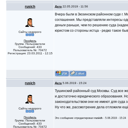
rusich
Дата
22.05.2019 - 11:56
Вчера были в Зюзинском районном суде г. М
соглашения. Мы представляли интересы одн
деньги раньше, чем по решению суда (надею
юристом со стороны истца - редко такое быв
Сайты недорого
Профиль
Группа: Пользователи
Сообщений: 433
Пользователь №: 70472
Регистрация: 23.03.2011 - 12:15
rusich
Дата
5.06.2019 - 15:24
Тушинский районный суд Москвы. Суд все же
и достаточно юридического образования. Но
законодательством они не имеют для суда 
Ну что же, рассмотрение дела отложили ещё
Сайты недорого
Профиль
Это сообщение отредактировал
rusich
- 5.06.2019 - 15:24
Группа: Пользователи
Сообщений: 433
Пользователь №: 70472