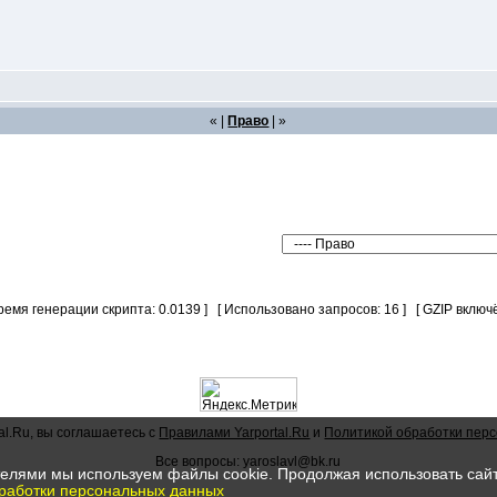
« |
Право
| »
Время генерации скрипта: 0.0139 ] [ Использовано запросов: 16 ] [ GZIP включё
al.Ru, вы соглашаетесь с
Правилами Yarportal.Ru
и
Политикой обработки пер
Все вопросы: yaroslavl@bk.ru
елями мы используем файлы cookie. Продолжая использовать сайт 
работки персональных данных