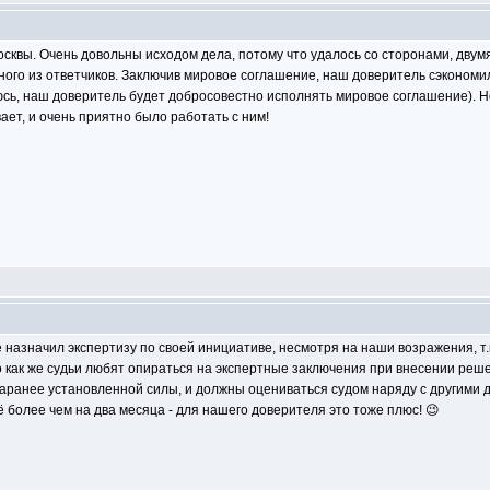
осквы. Очень довольны исходом дела, потому что удалось со сторонами, двум
ого из ответчиков. Заключив мировое соглашение, наш доверитель сэкономил
сь, наш доверитель будет добросовестно исполнять мировое соглашение). Но
ает, и очень приятно было работать с ним!
 назначил экспертизу по своей инициативе, несмотря на наши возражения, т
 как же судьи любят опираться на экспертные заключения при внесении реше
заранее установленной силы, и должны оцениваться судом наряду с другими 
 более чем на два месяца - для нашего доверителя это тоже плюс! 😉