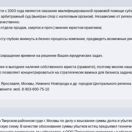
и с 2003 года является оказание квалифицированной правовой помощи субъ
 арбитражный суд (выигран спор с налоговым органом). Независимо от рег
ачественно.
отдела продаж, закупок и проч.) мнение юристов-практиков;
ту глубоко вникнуть в бизнес-процессы компании, предвидеть возможные рис
 сокращение времени на решение Ваших юридических задач.
е и выгоднее наличия собственного юриста (сравните), поэтому многие наш
то позволяет концентрироваться на стратегически важных для бизнеса задача
Ярославля, Москвы, Нижнего Новгорода и др. городов Центрального региона
воните: моб. 8-903-600-75-10
Тверском районном суде г. Москвы по делу о взыскании суммы долга и убытко
скую схему. В качестве обоснования суммы убытков истец предъявил техниче