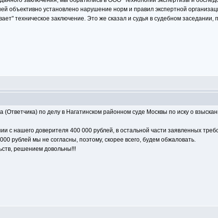
данного заключения, мы обратились в ООО "Технологии экспертизы и обслед
ией объективно установлено нарушение норм и правил экспертной организац
ает" техническое заключение. Это же сказал и судья в судебном заседании,
(Ответчика) по делу в Нагатинском районном суде Москвы по иску о взыскани
и с нашего доверителя 400 000 рублей, в остальной части заявленных требо
000 рублей мы не согласны, поэтому, скорее всего, будем обжаловать.
ьств, решением довольны!!!