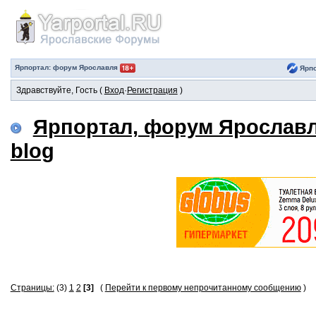
Ярпортал: форум Ярославля
Ярпо
Здравствуйте, Гость (
Вход
·
Регистрация
)
Ярпортал, форум Ярослав
blog
Страницы:
(3)
1
2
[3]
(
Перейти к первому непрочитанному сообщению
)