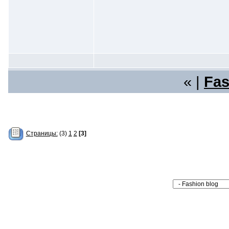
« |
Fas
Страницы:
(3)
1
2
[3]