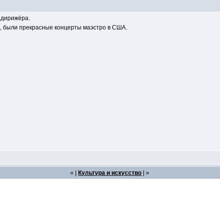
 дирижёра.
д, были прекрасные концерты маэстро в США.
« |
Культура и искусство
| »