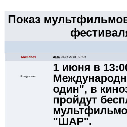
Показ мультфильмов
фестиваля
Animabox
Дата
25.05.2018 - 07:35
1 июня в 13:0
Международно
Unregistered
один", в кин
пройдут бесп
мультфильмо
"ШАР".