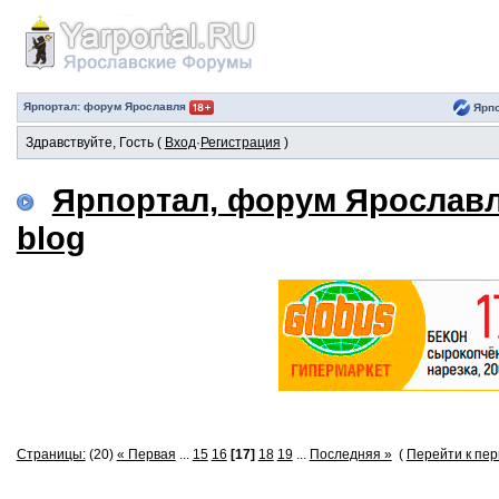
Ярпортал: форум Ярославля
Ярпо
Здравствуйте, Гость (
Вход
·
Регистрация
)
Ярпортал, форум Ярослав
blog
Страницы:
(20)
« Первая
...
15
16
[17]
18
19
...
Последняя »
(
Перейти к пе