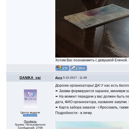
Хотим Вас познакомить с девушкой Еленой. 
DANIKA_yar
Дата
5.10.2017 - 11:46
Дорогие организаторы! ДА! У нас есть беспл
✒ Заявки формируются заранее, минимум за 
✒ На момент передачи у вас должен быть пе
дата, ФИО организатора, название закупки
✒ Карта забора заказов - г.Ярославль, такж
Центр выдачи
Подробности - в личку.
Профиль
Группа: Пользователи
Сообщений: 2766