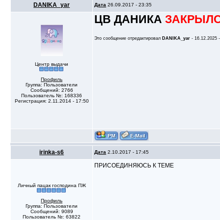
DANIKA_yar
Дата
26.09.2017 - 23:35
ЦВ ДАНИКА
ЗАКРЫЛС
Это сообщение отредактировал
DANIKA_yar
- 16.12.2025 
Центр выдачи
Профиль
Группа: Пользователи
Сообщений: 2766
Пользователь №: 168336
Регистрация: 2.11.2014 - 17:50
irinka-s6
Дата
2.10.2017 - 17:45
ПРИСОЕДИНЯЮСЬ К ТЕМЕ
Личный пацак господина ПЖ
Профиль
Группа: Пользователи
Сообщений: 9089
Пользователь №: 63822