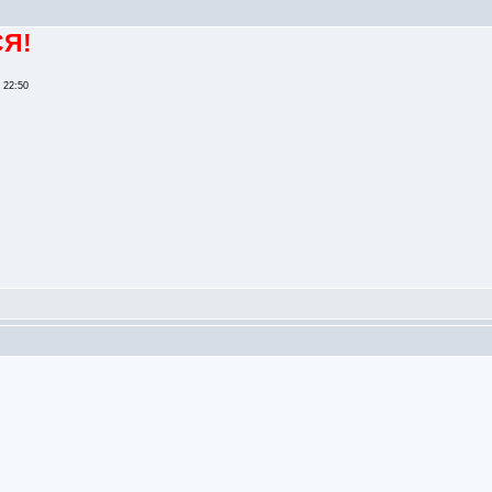
Я!
- 22:50