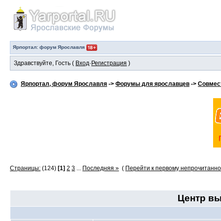
Ярпортал: форум Ярославля
Здравствуйте, Гость (
Вход
·
Регистрация
)
Ярпортал, форум Ярославля
->
Форумы для ярославцев
->
Совмес
Страницы:
(124)
[1]
2
3
...
Последняя »
(
Перейти к первому непрочитанн
Центр вы