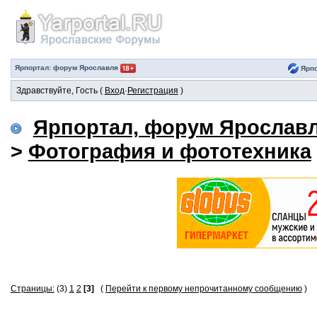
Ярпортал: форум Ярославля
Ярпо
Здравствуйте, Гость (
Вход
·
Регистрация
)
Ярпортал, форум Ярослав
>
Фотография и фототехника
Страницы:
(3)
1
2
[3]
(
Перейти к первому непрочитанному сообщению
)