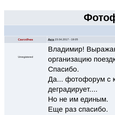
Фотоф
СветлЯчек
Дата
23.04.2017 - 19:05
Владимир! Выражаю
организацию поездк
Unregistered
Спасибо.
Да... фотофорум с
деградирует....
Но не им единым.
Еще раз спасибо.