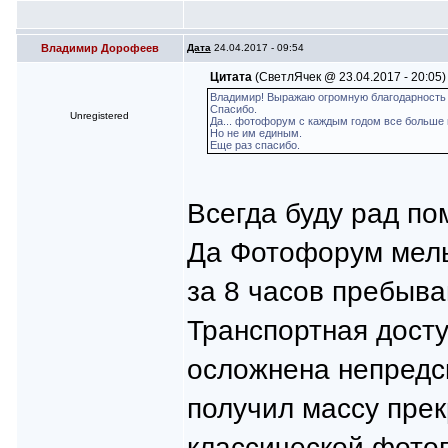
Владимир Дорофеев
Дата
24.04.2017 - 09:54
Цитата
(СветлЯчек @ 23.04.2017 - 20:05)
Владимир! Выражаю огромную благодарность 
Спасибо.
Unregistered
Да... фотофорум с каждым годом все больше и
Но не им единым.
Еще раз спасибо.
Всегда буду рад по
Да Фотофорум мельч
за 8 часов пребыва
Транспортная досту
осложнена непредс
получил массу пре
классической фото