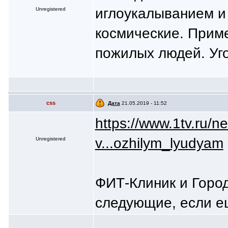
иглоукалыванием и
Unregistered
космические. Прим
пожилых людей. Уг
css
Дата
21.05.2019 - 11:52
https://www.1tv.ru/
v...ozhilym_lyudyam
Unregistered
ФИТ-Клиник и Горо
следующие, если е