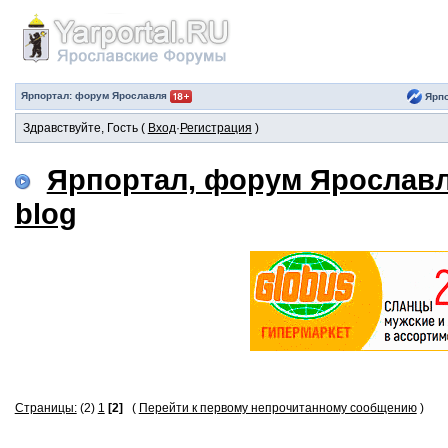
Ярпортал: форум Ярославля
Ярпо
Здравствуйте, Гость (
Вход
·
Регистрация
)
Ярпортал, форум Ярослав
blog
Страницы:
(2)
1
[2]
(
Перейти к первому непрочитанному сообщению
)