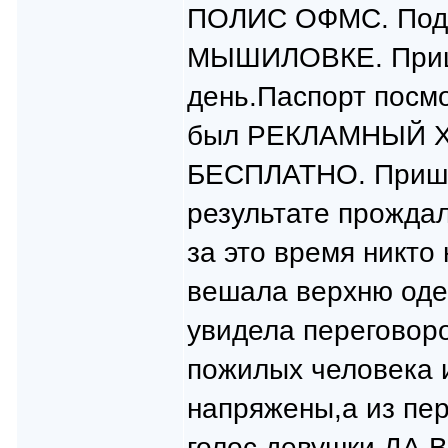
ПОЛИС ОФМС. Под
МЫШИЛОВКЕ. Пришл
день.Паспорт посм
был РЕКЛАМНЫЙ ХО
БЕСПЛАТНО. Пришла
результате прождал
за это время никто
вешала верхню оде
увидела переговоро
пожилых человека 
напряжены,а из пе
голос девушки,ДА