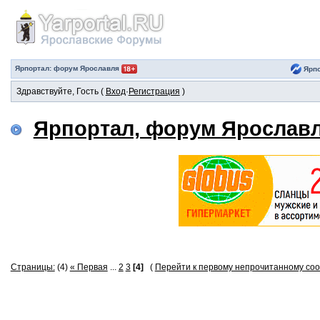
Ярпортал: форум Ярославля
Ярпо
Здравствуйте, Гость (
Вход
·
Регистрация
)
Ярпортал, форум Ярослав
Страницы:
(4)
« Первая
...
2
3
[4]
(
Перейти к первому непрочитанному с