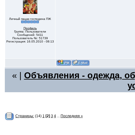
Личный пацак господина ПЖ
Профиль
Группа: Пользователи
Сообщений: 5411
Пользователь №: 51739
Регистрация: 16.05.2010 - 08:13
« |
Объявления - одежда, об
у
Страницы:
(14)
1
[2]
3
4
...
Последняя »