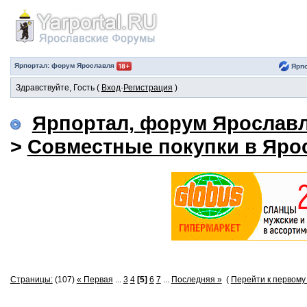
Ярпортал: форум Ярославля
Ярпо
Здравствуйте, Гость (
Вход
·
Регистрация
)
Ярпортал, форум Ярослав
>
Совместные покупки в Яро
Страницы:
(107)
« Первая
...
3
4
[5]
6
7
...
Последняя »
(
Перейти к первом