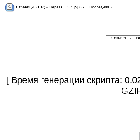
Страницы:
(107)
« Первая
...
3
4
[5]
6
7
...
Последняя »
[ Время генерации скрипта: 0.0
GZIP