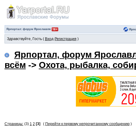
Ярпортал: форум Ярославля
Ярпо
Здравствуйте, Гость (
Вход
·
Регистрация
)
Ярпортал, форум Ярослав
всём
->
Охота, рыбалка, соби
Страницы:
(3)
1
2
[3]
(
Перейти к первому непрочитанному сообщению
)