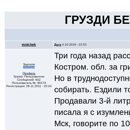
ГРУЗДИ Б
mnichek
Дата
4.10.2019 - 22:53
Три года назад рас
Костром. обл. за гр
Эцилопп
Профиль
Но в труднодоступн
Группа: Пользователи
Сообщений: 642
Пользователь №: 90174
Регистрация: 28.11.2011 - 20:24
собирать. Ездили т
Продавали 3-й литр
писала я с изумлени
Мск, говорите по 1