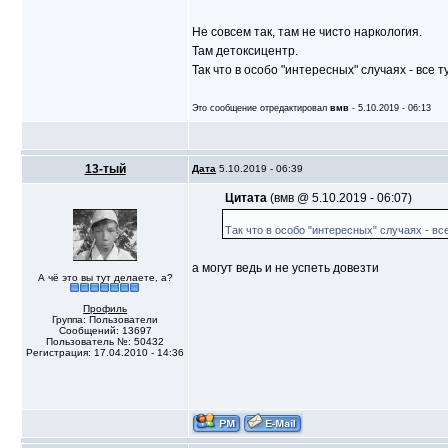
Не совсем так, там не чисто наркология.
Там детоксицентр.
Так что в особо "интересных" случаях - все т
Это сообщение отредактировал
вмв
- 5.10.2019 - 06:13
13-тый
Дата
5.10.2019 - 06:39
Цитата
(вмв @ 5.10.2019 - 06:07)
Так что в особо "интересных" случаях - все
а могут ведь и не успеть довезти
А чё это вы тут делаете, а?
Профиль
Группа: Пользователи
Сообщений: 13697
Пользователь №: 50432
Регистрация: 17.04.2010 - 14:36