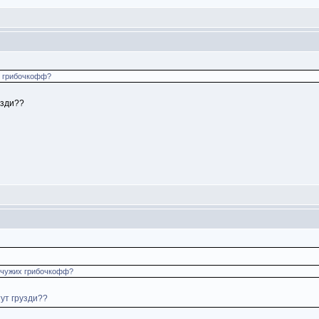
х грибочкофф?
узди??
 чужих грибочкофф?
ут грузди??