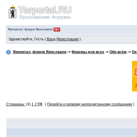
Ярпортал: форум Ярославля
Здравствуйте, Гость (
Вход
·
Регистрация
)
Ярпортал, форум Ярославля
->
Форумы для всех
->
Обо всём
->
Ох
Страницы:
(3)
1
2
[3]
(
Перейти к первому непрочитанному сообщению
)