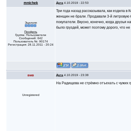
mnichek
Дата
4.10.2019 - 22:53
Три года назад рассказывала, как ездила в 
женщин не брали. Продавали 3-й литровую ба
покупатели. Вкусно, конечно, когда друзья 
Эцилопп
было груздей, может поэтому дорого, что не
Профиль
Группа: Пользователи
Сообщений: 642
Пользователь №: 90174
Регистрация: 28.11.2011 - 20:24
вмв
Дата
4.10.2019 - 23:38
На Радищева не стрёмно отъехать с чужих
Unregistered