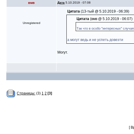
вмв
Дата
5.10.2019 - 07:08
Цитата
(13-тый @ 5.10.2019 - 06:39)
Цитата
(вмв @ 5.10.2019 - 06:07)
Unregistered
Так что в особо "интересных" случаях
а могут ведь и не успеть довезти
Могут.
Страницы:
(3)
1
2
[3]
[ 