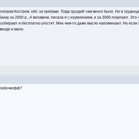
Кологрив Костром. обл. за грибами. Тогда груздей там много было. Но в трудн
нку за 2000 р., А москвичи, писала я с изумлением, и за 3000 покупают. Это 
насобирают и бесплатно угостят. Мне чем-то даже масло напоминают. Но если 
 везде и мало.
 грибочкофф?