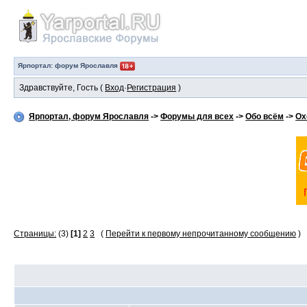
Ярпортал: форум Ярославля
Здравствуйте, Гость (
Вход
·
Регистрация
)
Ярпортал, форум Ярославля
->
Форумы для всех
->
Обо всём
->
Ох
Страницы:
(3)
[1]
2
3
(
Перейти к первому непрочитанному сообщению
)