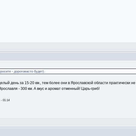
осите - дороговасто будет).
 целый день за 15-20 км., тем более они в Ярославской области практически н
рославля - 300 км. А вкус и аромат отменный! Царь-гриб!
 - 01:14