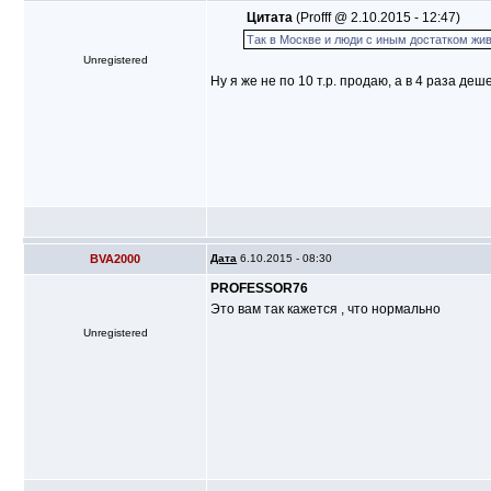
Цитата
(Profff @ 2.10.2015 - 12:47)
Так в Москве и люди с иным достатком жив
Unregistered
Ну я же не по 10 т.р. продаю, а в 4 раза д
BVA2000
Дата
6.10.2015 - 08:30
PROFESSOR76
Это вам так кажется , что нормально
Unregistered