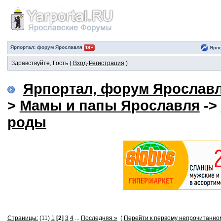
Ярпортал: форум Ярославля
Ярпо
Здравствуйте, Гость (
Вход
·
Регистрация
)
Ярпортал, форум Ярослав
>
Мамы и папы Ярославля
->
роды
Страницы:
(11)
1
[2]
3
4
...
Последняя »
(
Перейти к первому непрочитанн