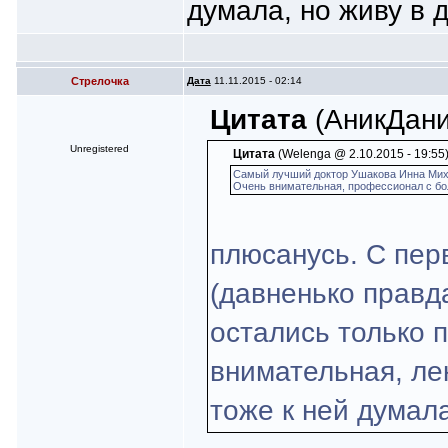
думала, но живу в 
Стрелочка
Дата
11.11.2015 - 02:14
Цитата
(АникДаник
Unregistered
Цитата
(Welenga @ 2.10.2015 - 19:55
Самый лучший доктор Ушакова Инна Мих
Очень внимательная, профессионал с бол
плюсанусь. С пер
(давненько правд
остались только 
внимательная, ле
тоже к ней думала