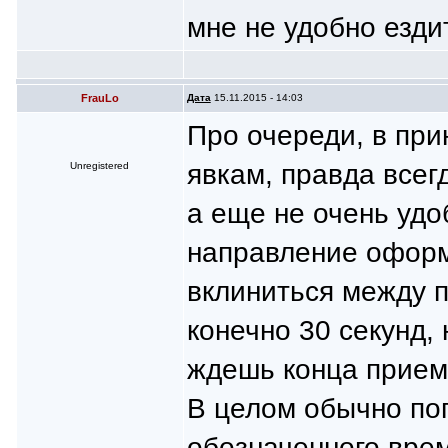
мне не удобно езди
FrauLo
Дата
15.11.2015 - 14:03
Про очереди, в при
явкам, правда всегд
Unregistered
а еще не очень удо
направление оформ
вклиниться между 
конечно 30 секунд,
ждешь конца прием
В целом обычно по
обозначенного врем