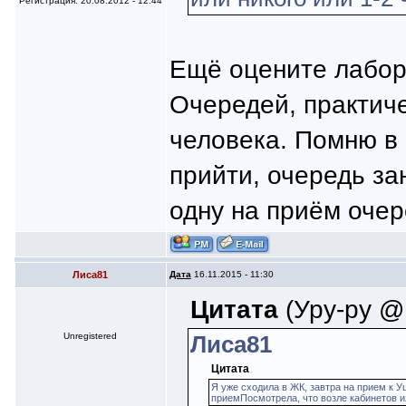
Регистрация: 20.08.2012 - 12:44
Ещё оцените лабор
Очередей, практиче
человека. Помню в 
прийти, очередь за
одну на приём оче
Лиса81
Дата
16.11.2015 - 11:30
Цитата
(Уру-ру @ 
Unregistered
Лиса81
Цитата
Я уже сходила в ЖК, завтра на прием к 
приемПосмотрела, что возле кабинетов или