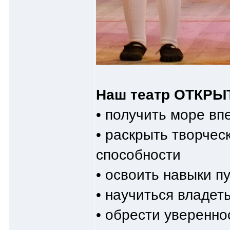
Наш театр ОТКРЫТ 
• получить море в
• раскрыть творчес
способности
• освоить навыки п
• научиться владет
• обрести уверенно