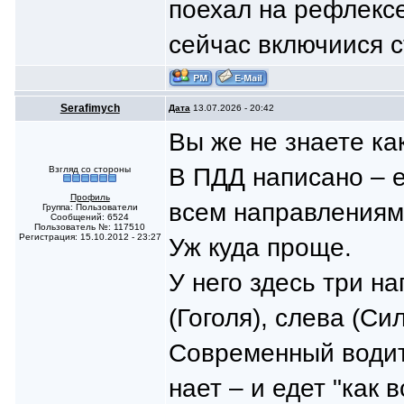
поехал на рефлексе
сейчас включиися с
Serafimych
Дата
13.07.2026 - 20:42
Вы же не знаете ка
В ПДД написано – е
Взгляд со стороны
Профиль
всем направлениям
Группа: Пользователи
Сообщений: 6524
Пользователь №: 117510
Регистрация: 15.10.2012 - 23:27
Уж куда проще.
У него здесь три на
(Гоголя), слева (Си
Современный водит
нает – и едет "как в