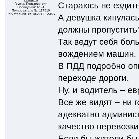
Профиль
Стараюсь не ездить
Группа: Пользователи
Сообщений: 6524
Пользователь №: 117510
Регистрация: 15.10.2012 - 23:27
А девушка кинулась
должны пропустить"
Так ведут себя бол
вождением машин.
В ПДД подробно оп
переходе дороги.
Ну, и водитель – е
Все же видят – ни 
адекватно админис
качество перевозки
Если бы жители бы