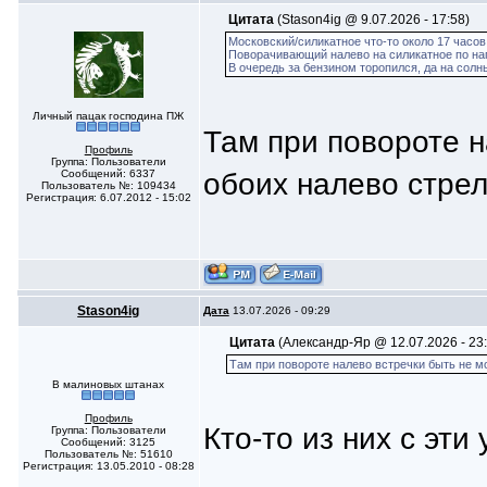
Цитата
(Stason4ig @ 9.07.2026 - 17:58)
Московский/силикатное что-то около 17 часов
Поворачивающий налево на силикатное по на
В очередь за бензином торопился, да на сол
Личный пацак господина ПЖ
Там при повороте н
Профиль
Группа: Пользователи
обоих налево стрел
Сообщений: 6337
Пользователь №: 109434
Регистрация: 6.07.2012 - 15:02
Stason4ig
Дата
13.07.2026 - 09:29
Цитата
(Александр-Яр @ 12.07.2026 - 23:
Там при повороте налево встречки быть не мо
В малиновых штанах
Профиль
Кто-то из них с эти
Группа: Пользователи
Сообщений: 3125
Пользователь №: 51610
Регистрация: 13.05.2010 - 08:28