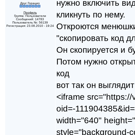
нужно включить вид
Друг Горацио
кликнуть по нему.
Профиль
Группа: Пользователи
Сообщений: 14783
Пользователь №: 56139
Откроются менюшки
Регистрация: 23.08.2010 - 19:24
"скопировать код д
Он скопируется и б
Потом нужно открыт
код
вот так он выглядит
<iframe src="https:/
oid=-111904385&id
width="640" height="
style="bасkgrоund-co