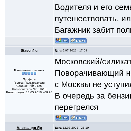
Водителя и его сем
путешествовать. или
Багажник забит пол
Stason4ig
Дата
9.07.2026 - 17:58
Московский/силикат
Поворачивающий на
В малиновых штанах
Профиль
с Москвы не уступи
Группа: Пользователи
Сообщений: 3125
Пользователь №: 51610
Регистрация: 13.05.2010 - 08:28
В очередь за бензи
перегрелся
Александр-Яр
Дата
12.07.2026 - 23:19