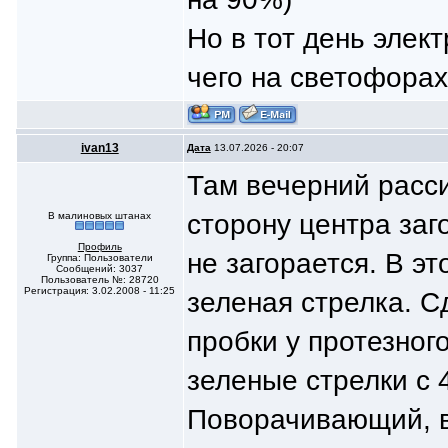
Но в тот день элек
чего на светофорах
ivan13
Дата
13.07.2026 - 20:07
Там вечерний расс
сторону центра заг
В малиновых штанах
Профиль
не загорается. В э
Группа: Пользователи
Сообщений: 3037
Пользователь №: 28720
Регистрация: 3.02.2008 - 11:25
зеленая стрелка. С
пробки у протезног
зеленые стрелки с 
Поворачивающий, ви