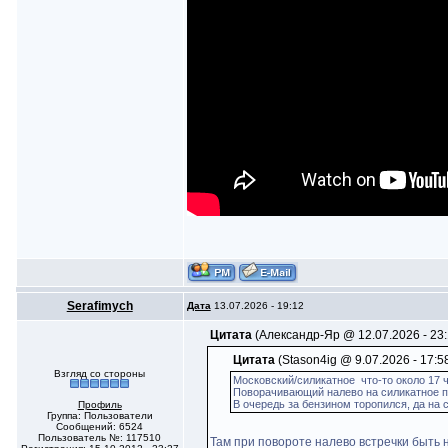
Serafimych
Дата
13.07.2026 - 19:12
Цитата
(Александр-Яр @ 12.07.2026 - 23:
Цитата
(Stason4ig @ 9.07.2026 - 17:5
Взгляд со стороны
Московский/силикатное что-то около 17 
Поворачивающий налево на силикатное п
В очередь за бензином торопился, да на
Профиль
Группа: Пользователи
Сообщений: 6524
Пользователь №: 117510
Там при повороте налево встречки быть н