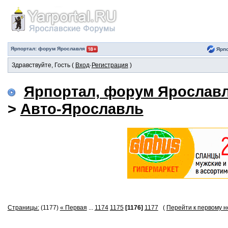
Ярпортал: форум Ярославля
Ярпо
Здравствуйте, Гость (
Вход
·
Регистрация
)
Ярпортал, форум Ярослав
>
Авто-Ярославль
Страницы:
(1177)
« Первая
...
1174
1175
[1176]
1177
(
Перейти к первому 