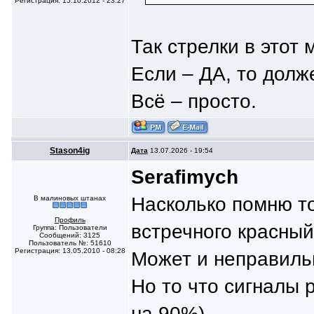
Регистрация: 15.10.2012 - 23:27
Так стрелки в этот
Если – ДА, то долж
Всё – просто.
Stason4ig
Дата
13.07.2026 - 19:54
Serafimych
Насколько помню то
В малиновых штанах
Профиль
встречного красный
Группа: Пользователи
Сообщений: 3125
Пользователь №: 51610
Регистрация: 13.05.2010 - 08:28
Может и неправиль
Но то что сигналы 
на 90%)