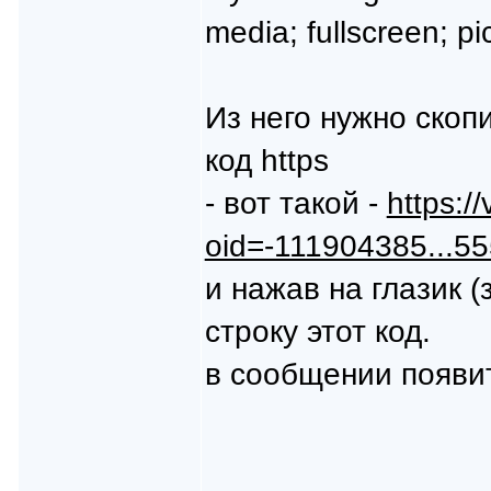
media; fullscreen; pi
Из него нужно скоп
код https
- вот такой -
https:/
oid=-111904385...5
и нажав на глазик 
строку этот код.
в сообщении появит