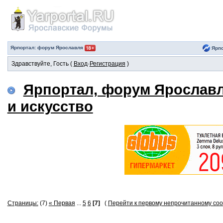
Ярпортал: форум Ярославля
Ярпо
Здравствуйте, Гость (
Вход
·
Регистрация
)
Ярпортал, форум Ярослав
и искусство
Страницы:
(7)
« Первая
...
5
6
[7]
(
Перейти к первому непрочитанному с