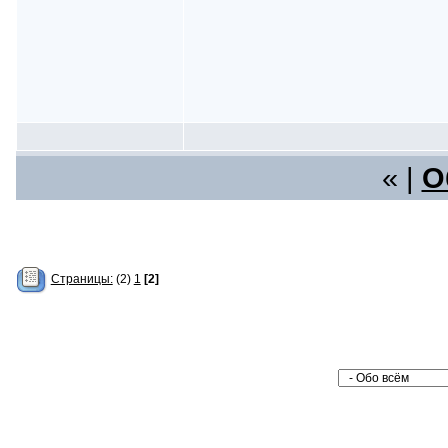
« |
О
Страницы:
(2)
1
[2]