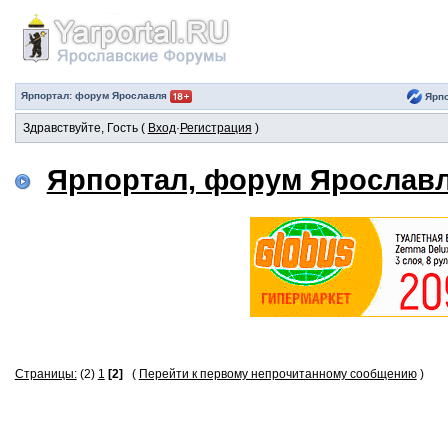
Ярпортал: форум Ярославля
Ярпо
Здравствуйте, Гость (
Вход
·
Регистрация
)
Ярпортал, форум Ярослав
Страницы:
(2)
1
[2]
(
Перейти к первому непрочитанному сообщению
)