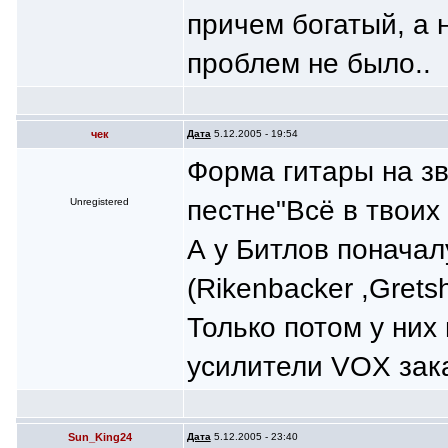
причем богатый, а 
проблем не было..
чек
Дата
5.12.2005 - 19:54
Форма гитары на зву
пестне"Всё в твоих
Unregistered
А у Битлов поначал
(Rikenbacker ,Gretsh
Только потом у них
усилители VOX зак
Sun_King24
Дата
5.12.2005 - 23:40