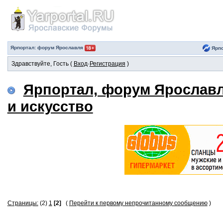
Ярпортал: форум Ярославля
Ярпо
Здравствуйте, Гость (
Вход
·
Регистрация
)
Ярпортал, форум Ярослав
и искусство
Страницы:
(2)
1
[2]
(
Перейти к первому непрочитанному сообщению
)