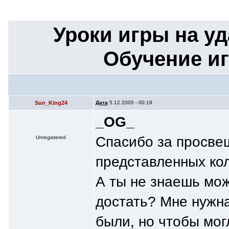
Уроки игры на у
Обучение иг
Sun_King24
Дата
5.12.2005 - 00:19
_OG_
Спасибо за просвещ
Unregistered
представленных ко
А ты не знаешь мо
достать? Мне нужна
были, но чтобы могл