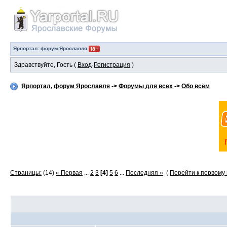
Ярпортал: форум Ярославля
Здравствуйте, Гость (
Вход
·
Регистрация
)
Ярпортал, форум Ярославля
->
Форумы для всех
->
Обо всём
Страницы:
(14)
« Первая
...
2
3
[4]
5
6
...
Последняя »
(
Перейти к первому