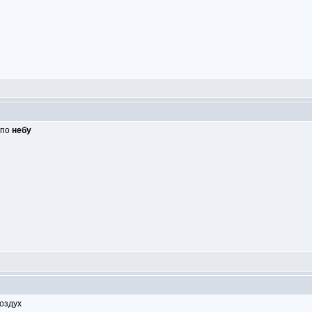
 по
небу
оздух