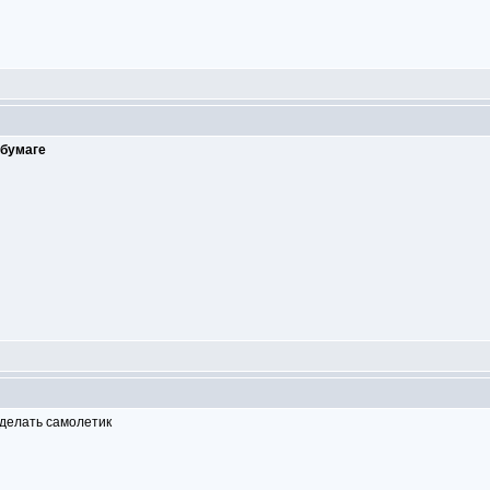
а
бумаге
сделать самолетик