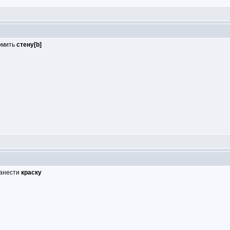
ломить
стену[b]
нанести
краску