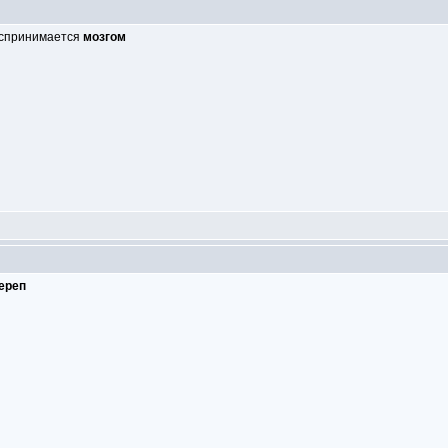
воспринимается
мозгом
ереп