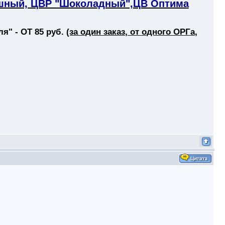
ешный, ЦВР "Шоколадный",ЦВ Оптима
я" - ОТ 85 руб.
(за один заказ, от одного ОРГа,