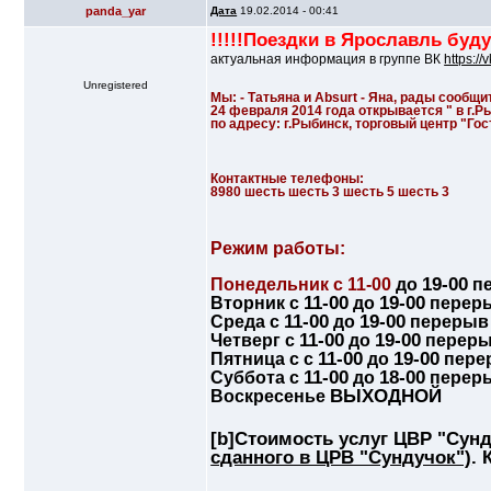
panda_yar
Дата
19.02.2014 - 00:41
!!!!!Поездки в Ярославль буд
актуальная информация в группе ВК
https:/
Unregistered
Мы: - Татьяна и Absurt - Яна, рады сообщи
24 февраля 2014 года открывается " в г.Р
по адресу: г.Рыбинск, торговый центр "Го
Контактные телефоны:
8980 шесть шесть 3 шесть 5 шесть 3
Режим работы:
19-00
Понедельник с 11-00
до
пе
11-00
19-00
Вторник с
до
перер
11-00
19-00
Среда с
до
перерыв
11-00
19-00
Четверг с
до
переры
11-00
19-00
Пятница с с
до
пере
11-00
18-00
Суббота с
до
перер
ВЫХОДНОЙ
Воскресенье
[b]Стоимость услуг ЦВР "Сунд
сданного в ЦРВ "Сундучок")
. 