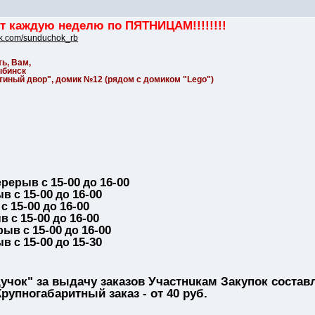
ут каждую неделю по ПЯТНИЦАМ!!!!!!!!
/vk.com/sunduchok_rb
ть, Вам,
ыбинск
стиный двор", домик №12 (рядом с домиком "Lego")
15-00
16-00
рерыв с
до
15-00
16-00
ыв с
до
15-00
16-00
 с
до
15-00
16-00
в с
до
15-00
16-00
рыв с
до
15-00
15-30
ыв с
до
учок" за выдачу заказов Участнuкам Закупок составл
Крупногабаритный заказ - от 40 руб.