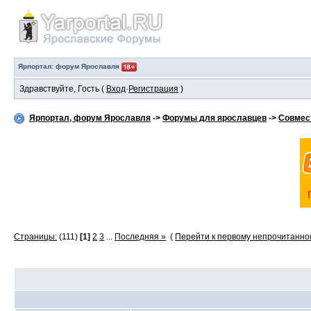
Ярпортал: форум Ярославля
Здравствуйте, Гость (
Вход
·
Регистрация
)
Ярпортал, форум Ярославля
->
Форумы для ярославцев
->
Совмес
Страницы:
(111)
[1]
2
3
...
Последняя »
(
Перейти к первому непрочитанн