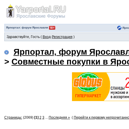
Ярпортал: форум Ярославля
Ярпо
Здравствуйте, Гость (
Вход
·
Регистрация
)
Ярпортал, форум Ярослав
>
Совместные покупки в Яро
Страницы:
(2069)
[1]
2
3
...
Последняя »
(
Перейти к первому непрочитанн