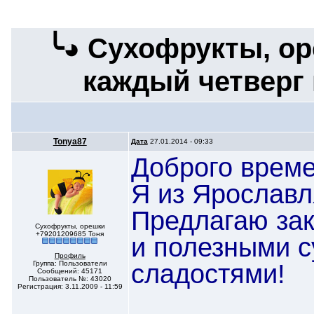
╰◕ Сухофрукты, ор
каждый четверг 
Tonya87
Дата
27.01.2014 - 09:33
Доброго време
Я из Ярославл
Предлагаю зак
Сухофрукты, орешки
+79201209685 Тоня
и полезными с
Профиль
сладостями!
Группа: Пользователи
Сообщений: 45171
Пользователь №: 43020
Регистрация: 3.11.2009 - 11:59