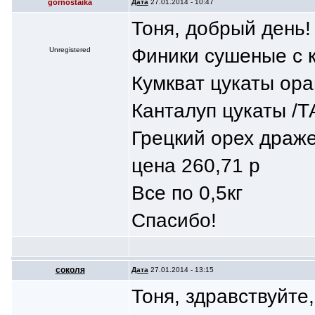
gornostaika
Дата
27.01.2014 - 10:47
Тоня, добрый день!
Финики сушеные с к
Unregistered
Кумкват цукаты ор
Канталуп цукаты /Т
Грецкий орех драж
цена 260,71 р
Все по 0,5кг
Спасибо!
соколя
Дата
27.01.2014 - 13:15
Тоня, здравствуйте