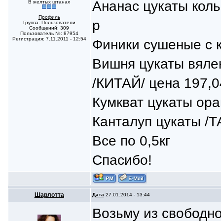
Ананас цукаты коль
В желтых штанах
Профиль
р
Группа: Пользователи
Сообщений: 309
Пользователь №: 87954
Регистрация: 7.11.2011 - 12:54
Финики сушеные с к
Вишня цукаты вялен
/КИТАЙ/ цена 197,0
Кумкват цукаты ор
Канталуп цукаты /Т
Все по 0,5кг
Спасибо!
Шарлотта
Дата
27.01.2014 - 13:44
Возьму из свободно