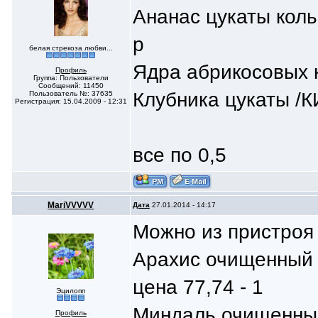
Ананас цукаты коль
р
белая стрекоза любви...
Ядра абрикосовых 
Профиль
Группа: Пользователи
Сообщений: 11450
Клубника цукаты /К
Пользователь №: 37635
Регистрация: 15.04.2009 - 12:31
все по 0,5
MariVVVVV
Дата
27.01.2014 - 14:17
Можно из пристроя 
Арахис очищенный 
цена 77,74 - 1
Эцилопп
Миндаль очищенный
Профиль