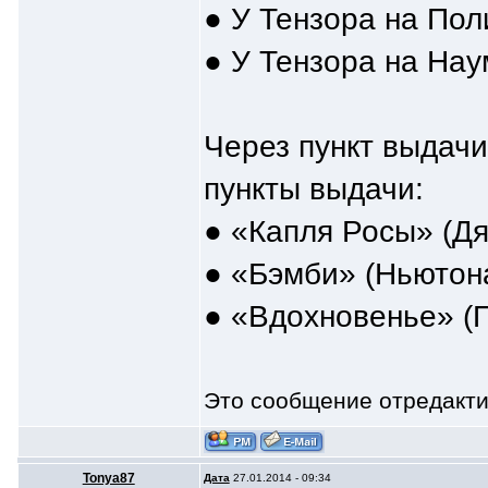
● У Тензора на По
● У Тензора на На
Через пункт выдачи
пункты выдачи:
● «Капля Росы» (Дя
● «Бэмби» (Ньютон
● «Вдохновенье» (П
Это сообщение отредакт
Tonya87
Дата
27.01.2014 - 09:34