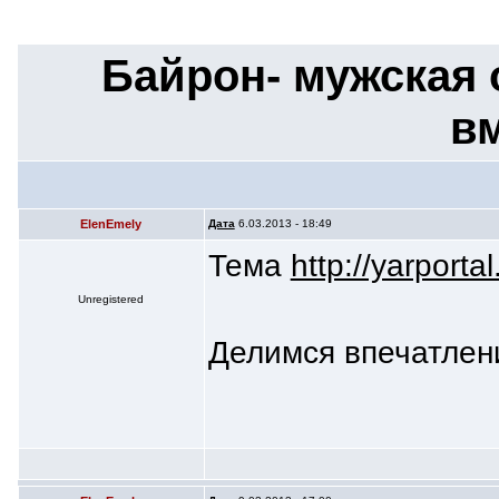
Байрон- мужская 
вм
ElenEmely
Дата
6.03.2013 - 18:49
Тема
http://yarporta
Unregistered
Делимся впечатлен