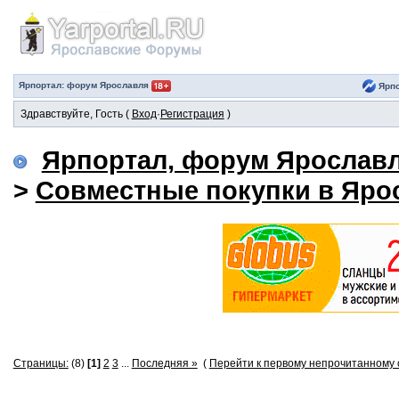
Ярпортал: форум Ярославля
Ярпо
Здравствуйте, Гость (
Вход
·
Регистрация
)
Ярпортал, форум Ярослав
>
Совместные покупки в Яро
Страницы:
(8)
[1]
2
3
...
Последняя »
(
Перейти к первому непрочитанному