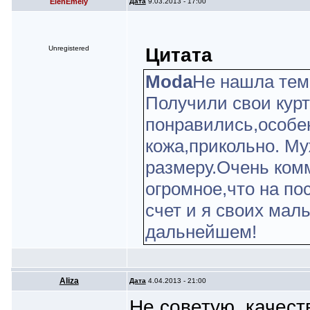
ElenEmely
Дата
9.03.2013 - 17:00
Цитата
Unregistered
Moda
Не нашла тем
Получили свои курт
понравились,особен
кожа,прикольно. Му
размеру.Очень ком
огромное,что на по
счет и я своих мал
дальнейшем!
Aliza
Дата
4.04.2013 - 21:00
Не советую, качест