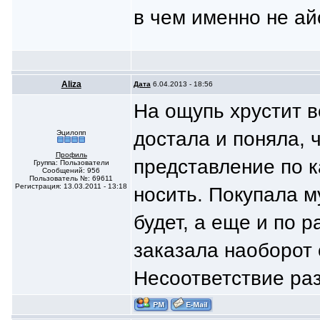
в чем именно не а
Aliza
Дата
6.04.2013 - 18:56
На ощупь хрустит в
достала и поняла, 
Эцилопп
Профиль
представление по к
Группа: Пользователи
Сообщений: 956
Пользователь №: 69611
Регистрация: 13.03.2011 - 13:18
носить. Покупала м
будет, а еще и по 
заказала наоборот 
Несоответствие ра