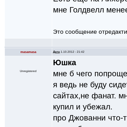
мне Голдвелл менее
Это сообщение отредакт
masamasa
Дата
1.10.2012 - 21:42
Юшка
мне б чего попрощ
Unregistered
я ведь не буду сид
сайтах,не фанат. м
купил и убежал.
про Джованни что-