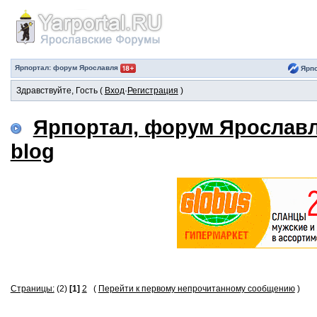
Ярпортал: форум Ярославля
Ярпо
Здравствуйте, Гость (
Вход
·
Регистрация
)
Ярпортал, форум Ярослав
blog
Страницы:
(2)
[1]
2
(
Перейти к первому непрочитанному сообщению
)