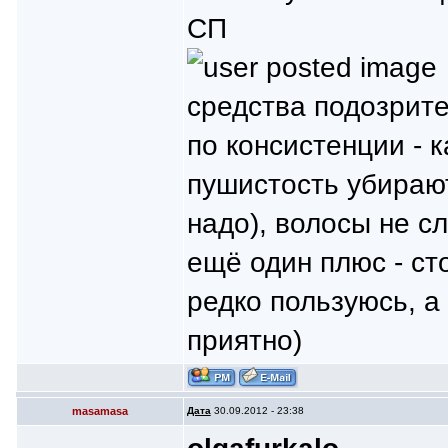
СП
средства подозрит
по консистенции - к
пушистость убирают
надо), волосы не с
ещё один плюс - с
редко пользуюсь, а
приятно)
masamasa
Дата
30.09.2012 - 23:38