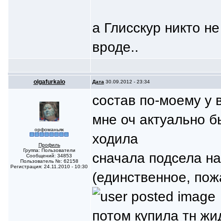
а Глисскур никто н
вроде..
olgafurkalo
Дата
30.09.2012 - 23:34
состав по-моему у 
мне оч актуально б
орфоманьяк
ходила
Профиль
Группа: Пользователи
сначала подсела на
Сообщений: 34853
Пользователь №: 62158
Регистрация: 24.11.2010 - 10:30
(единственное, пож
потом купила тн жи