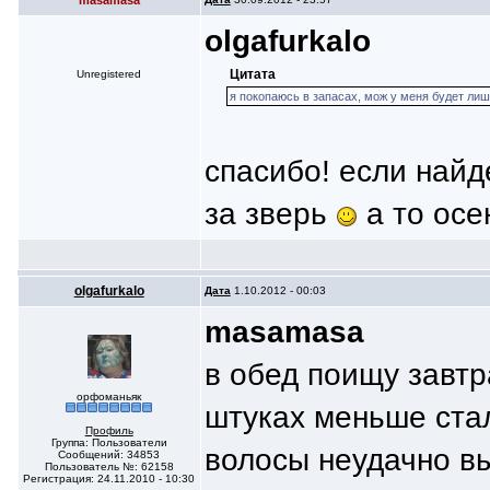
masamasa
olgafurkalo
Цитата
Unregistered
я покопаюсь в запасах, мож у меня будет лиш
спасибо! если найде
за зверь
а то осе
olgafurkalo
Дата
1.10.2012 - 00:03
masamasa
в обед поищу завтра
орфоманьяк
штуках меньше стал
Профиль
Группа: Пользователи
волосы неудачно в
Сообщений: 34853
Пользователь №: 62158
Регистрация: 24.11.2010 - 10:30