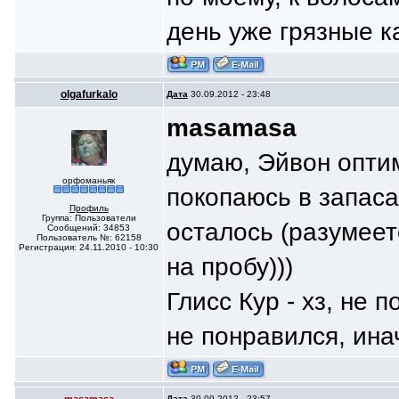
день уже грязные к
olgafurkalo
Дата
30.09.2012 - 23:48
masamasa
думаю, Эйвон опти
орфоманьяк
покопаюсь в запаса
Профиль
Группа: Пользователи
осталось (разумеетс
Сообщений: 34853
Пользователь №: 62158
Регистрация: 24.11.2010 - 10:30
на пробу)))
Глисс Кур - хз, не 
не понравился, ина
Дата
30.09.2012 - 23:57