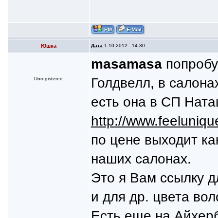
Юшка
Дата
1.10.2012 - 14:30
masamasa
попробу
Голдвелл, в салона
Unregistered
есть она в СП Ната
http://www.feeluniqu
по цене выходит ка
наших салонах.
Это я Вам ссылку д
и для др. цвета вол
Есть еще на Айхерб