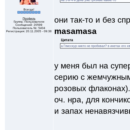
на 3-й-4-й день уже грязные какие-то
Всегда!
они так-то и без с
Профиль
Группа: Пользователи
Сообщений: 20599
Пользователь №: 5404
masamasa
Регистрация: 20.11.2005 - 09:38
Цитата
а Глисскур никто не пробовал? в инетах его хв
у меня был на супе
серию с жемчужным 
розовых флаконах).
оч. нра, для кончик
и запах ненавязчи