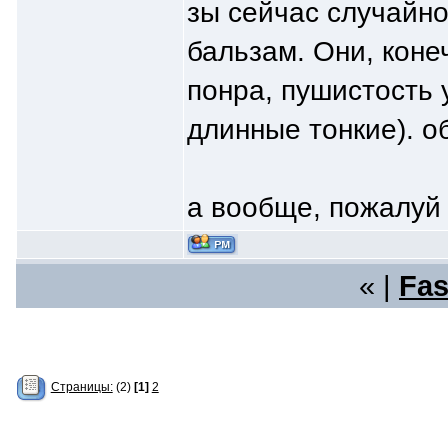
зы сейчас случайно 
бальзам. Они, коне
понра, пушистость 
длинные тонкие). о
а вообще, пожалуй 
« |
Fas
Страницы:
(2)
[1]
2