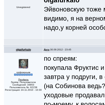
olgafurkalo
Эйвоновскую тоже м
Unregistered
видимо, я на верно
надо,у корней особ
olgafurkalo
Дата
30.09.2012 - 23:45
по спреям:
покупала Фруктис и
орфоманьяк
завтра у подруги, 
Профиль
Группа: Пользователи
(на Собинова ведь?
Сообщений: 34853
Пользователь №: 62158
Регистрация: 24.11.2010 - 10:30
уходовые продавал
по-моему, к волоса