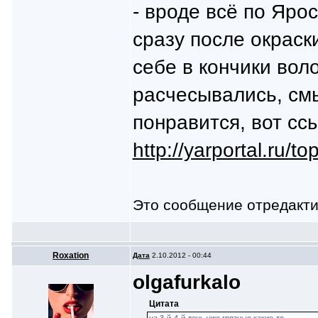
- вроде всё по Яро
сразу после окраск
себе в кончики вол
расчесывались, см
понравится, вот сс
http://yarportal.ru/t
Это сообщение отредакт
Roxation
Дата
2.10.2012 - 00:44
olgafurkalo
Цитата