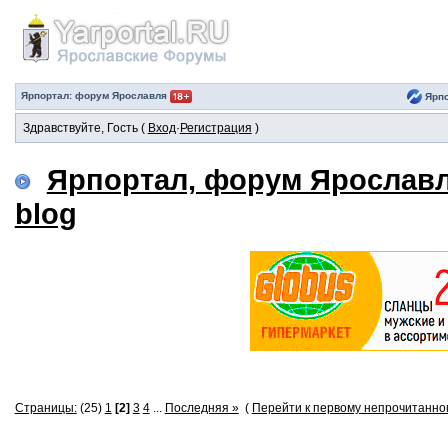
Ярпортал: форум Ярославля
Ярпо
Здравствуйте, Гость (
Вход
·
Регистрация
)
Ярпортал, форум Ярослав
blog
Страницы:
(25)
1
[2]
3
4
...
Последняя »
(
Перейти к первому непрочитанн