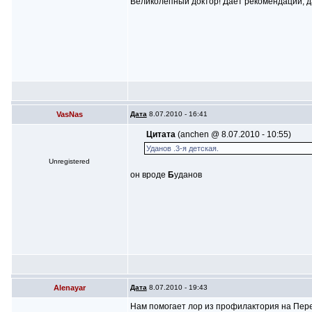
Великолепный доктор! Дает рекомендации, 
VasNas
Дата
8.07.2010 - 16:41
Цитата
(anchen @ 8.07.2010 - 10:55)
Уданов .3-я детская.
Unregistered
он вроде
Б
уданов
Alenayar
Дата
8.07.2010 - 19:43
Нам помогает лор из профилактория на Перек