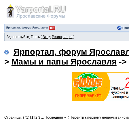
Ярпортал: форум Ярославля
Ярпо
Здравствуйте, Гость (
Вход
·
Регистрация
)
Ярпортал, форум Ярослав
>
Мамы и папы Ярославля
->
Страницы:
(71)
[1]
2
3
...
Последняя »
(
Перейти к первому непрочитанном