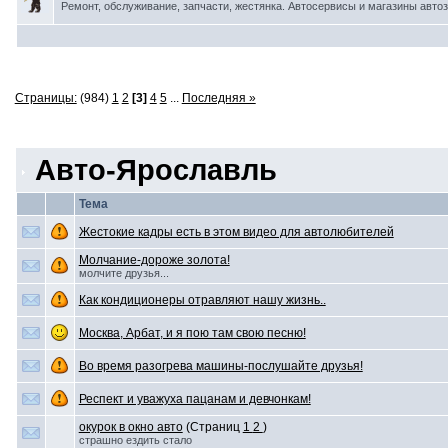
Ремонт, обслуживание, запчасти, жестянка. Автосервисы и магазины автоз
Страницы:
(984)
1
2
[3]
4
5
...
Последняя »
Авто-Ярославль
Тема
Жестокие кадры есть в этом видео для автолюбителей
Молчание-дороже золота!
молчите друзья...
Как кондиционеры отравляют нашу жизнь..
Москва, Арбат, и я пою там свою песню!
Во время разогрева машины-послушайте друзья!
Респект и уважуха пацанам и девчонкам!
окурок в окно авто
(Страниц
1
2
)
страшно ездить стало