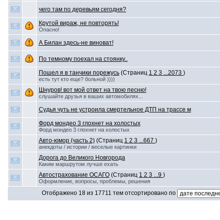
чего там по деревьям сегодня?
Крутой вираж, не повторять!
Опасно!
А Билан здесь-не виноват!
По темному поехал на стоянку..
Пошел я в танчики порежусь
(Страниц
1
2
3
...2073
)
есть тут кто еще? больной ))))
Шнуров! вот мой ответ на твою песню!
слушайте друзья в ваших автомобилях...
Судья чуть не устроила смертельное ДТП на трассе м
Форд мондео 3 глохнет на холостых
Форд мондео 3 глохнет на холостых
Авто-юмор (часть 2)
(Страниц
1
2
3
...667
)
анекдоты / истории / веселые картинки
Дорога до Великого Новгорода
Каким маршрутом лучше ехать
Автострахование ОСАГО
(Страниц
1
2
3
...9
)
Оформление, вопросы, проблемы, решения
Отображено 18 из 17711 тем отсортировано по