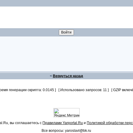
<
Вернуться назад
Время генерации скрипта: 0.0145 ] [ Использовано запросов: 11 ] [ GZIP включё
al.Ru, вы соглашаетесь с
Правилами Yarportal.Ru
и
Политикой обработки пер
Все вопросы: yaroslavl@bk.ru