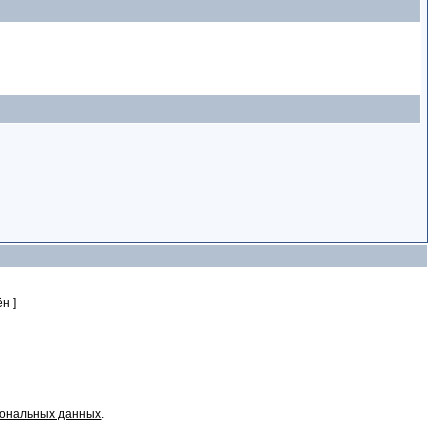
н ]
сональных данных
.