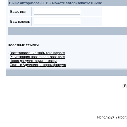
Вы не авторизованы. Вы можете авторизоваться ниже.
Ваше имя
Ваш пароль
Полезные ссылки
·
Восстановление забытого пароля
·
Регистрация нового пользователя
·
Наша документация помощи
·
Связь с Администратором форума
[ 
Используя Yarport